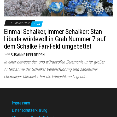
15. Januar 2022
1
Einmal Schalker, immer Schalker: Stan
Libuda würdevoll in Grab Nummer 7 auf
dem Schalke Fan-Feld umgebettet
Von
SUSANNE HEIN-REIPEN
In einer bewegenden und würdevollen Zeremonie unter großer
Anteilnahme der Schalker Vereinsführung und zahlreicher
ehemaliger Mitspieler hat die königsblaue Legende…
Impressum
Datenschutzerklärung