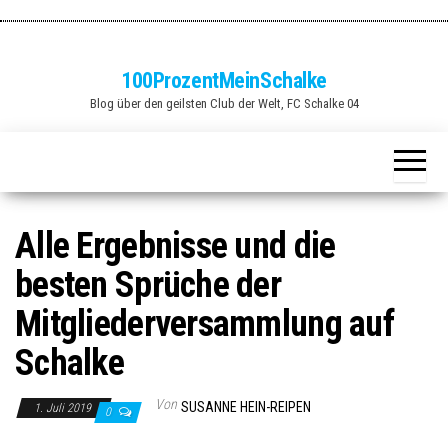
Zum
Inhalt
springen
100ProzentMeinSchalke
Blog über den geilsten Club der Welt, FC Schalke 04
Alle Ergebnisse und die
besten Sprüche der
Mitgliederversammlung auf
Schalke
Von
SUSANNE HEIN-REIPEN
1. Juli 2019
0