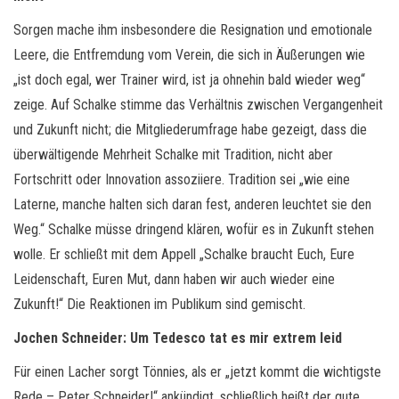
Sorgen mache ihm insbesondere die Resignation und emotionale
Leere, die Entfremdung vom Verein, die sich in Äußerungen wie
„ist doch egal, wer Trainer wird, ist ja ohnehin bald wieder weg“
zeige. Auf Schalke stimme das Verhältnis zwischen Vergangenheit
und Zukunft nicht; die Mitgliederumfrage habe gezeigt, dass die
überwältigende Mehrheit Schalke mit Tradition, nicht aber
Fortschritt oder Innovation assoziiere. Tradition sei „wie eine
Laterne, manche halten sich daran fest, anderen leuchtet sie den
Weg.“ Schalke müsse dringend klären, wofür es in Zukunft stehen
wolle. Er schließt mit dem Appell „Schalke braucht Euch, Eure
Leidenschaft, Euren Mut, dann haben wir auch wieder eine
Zukunft!“ Die Reaktionen im Publikum sind gemischt.
Jochen Schneider: Um Tedesco tat es mir extrem leid
Für einen Lacher sorgt Tönnies, als er „jetzt kommt die wichtigste
Rede – Peter Schneider!“ ankündigt, schließlich heißt der gute