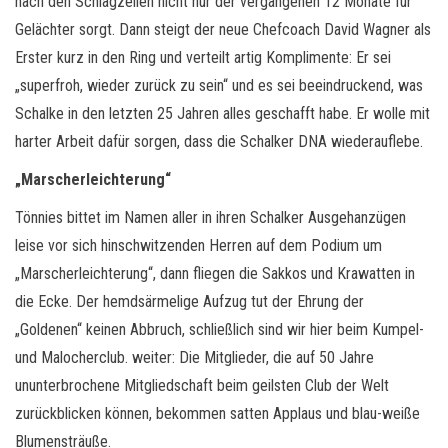
nach den Schlagzeilen nicht nur der vergangenen 12 Monate für
Gelächter sorgt. Dann steigt der neue Chefcoach David Wagner als
Erster kurz in den Ring und verteilt artig Komplimente: Er sei
„superfroh, wieder zurück zu sein“ und es sei beeindruckend, was
Schalke in den letzten 25 Jahren alles geschafft habe. Er wolle mit
harter Arbeit dafür sorgen, dass die Schalker DNA wiederauflebe.
„Marscherleichterung“
Tönnies bittet im Namen aller in ihren Schalker Ausgehanzügen
leise vor sich hinschwitzenden Herren auf dem Podium um
„Marscherleichterung“, dann fliegen die Sakkos und Krawatten in
die Ecke. Der hemdsärmelige Aufzug tut der Ehrung der
„Goldenen“ keinen Abbruch, schließlich sind wir hier beim Kumpel-
und Malocherclub. weiter: Die Mitglieder, die auf 50 Jahre
ununterbrochene Mitgliedschaft beim geilsten Club der Welt
zurückblicken können, bekommen satten Applaus und blau-weiße
Blumensträuße.