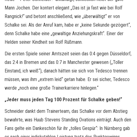
Mann Jochen. Der kontert elegant „Das ist ja fast wie bei Rolf
Rangnick!“ und betont anschließend, wie „überwältigt“ er von
Schalke sei. Als der Anruf kam, habe er „keine Sekunde gezögert“,
denn Schalke habe eine „gewaltige Anziehungskraft“. Einer der
Helden seiner Kindheit sei Rolf Rüßmann.
Die ersten Spiele seiner Amtszeit seien das 0:4 gegen Düsseldorf,
das 2:4 in Bremen und das 0:7 in Manchester gewesen („Toller
Einstand, ich weiß“), danach hätten sie sich von Tedesco trennen
müssen, was ihm „extrem leid“ getan habe. Er sei sicher, Tedesco
werde „noch eine große Trainerkarriere hinlegen.“
„Jeder muss jeden Tag 100 Prozent für Schalke geben!“
Schneider dankt dem Trainerteam, das Schalke vor dem Abstieg
bewahrte, was Huub Stevens Standing Ovations einträgt. Auch den
Fans gelte ein Dankeschön für ihr „tolles Gespür“: In Nürnberg gab
es nach einer indiskutablen Leistung trotz des Punktgewinns