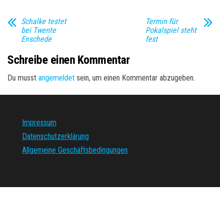
Schalke testet
Termin für
bei Twente
Pokalspiel steht
Enschede
fest
Schreibe einen Kommentar
Du musst
angemeldet
sein, um einen Kommentar abzugeben.
Impressum
Datenschutzerklärung
Allgemeine Geschäftsbedingungen
Stolz präsentiert von
WordPress
|
Theme:
Envo Magazine