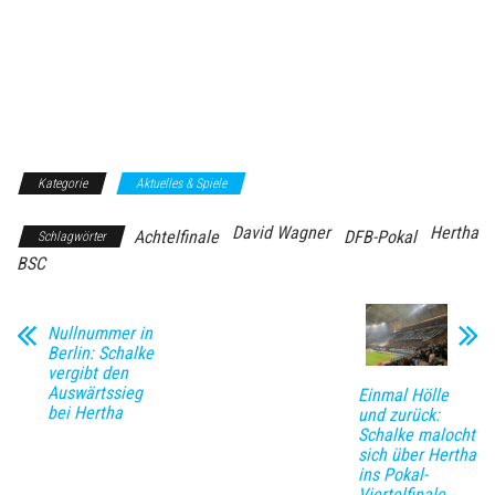
Kategorie
Aktuelles & Spiele
David Wagner
Hertha
Achtelfinale
DFB-Pokal
Schlagwörter
BSC
Nullnummer in
Berlin: Schalke
vergibt den
Auswärtssieg
Einmal Hölle
bei Hertha
und zurück:
Schalke malocht
sich über Hertha
ins Pokal-
Viertelfinale