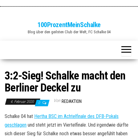
Zum
Inhalt
springen
100ProzentMeinSchalke
Blog über den geilsten Club der Welt, FC Schalke 04
3:2-Sieg! Schalke macht den
Berliner Deckel zu
Von
REDAKTION
4. Februar 2020
0
Schalke 04 hat
Hertha BSC im Achtelfinale des DFB-Pokals
geschlagen
und steht jetzt im Viertelfinale. Und irgendwie dürfte
sich dieser Sieg für Schalke noch etwas besser angefühlt haben