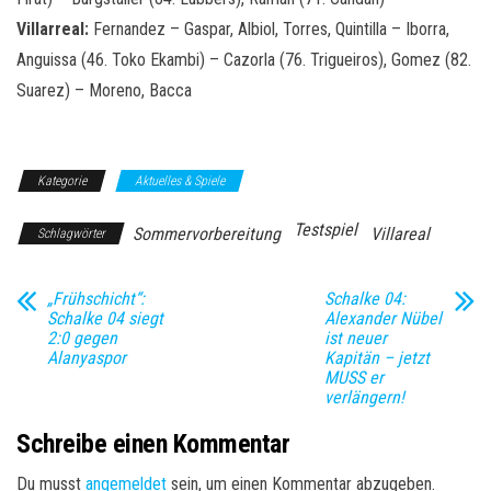
Villarreal:
Fernandez – Gaspar, Albiol, Torres, Quintilla – Iborra,
Anguissa (46. Toko Ekambi) – Cazorla (76. Trigueiros), Gomez (82.
Suarez) – Moreno, Bacca
Kategorie
Aktuelles & Spiele
Testspiel
Sommervorbereitung
Villareal
Schlagwörter
„Frühschicht“:
Schalke 04:
Schalke 04 siegt
Alexander Nübel
2:0 gegen
ist neuer
Alanyaspor
Kapitän – jetzt
MUSS er
verlängern!
Schreibe einen Kommentar
Du musst
angemeldet
sein, um einen Kommentar abzugeben.