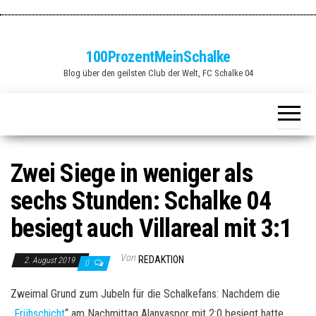
Zum
Inhalt
springen
100ProzentMeinSchalke
Blog über den geilsten Club der Welt, FC Schalke 04
Zwei Siege in weniger als
sechs Stunden: Schalke 04
besiegt auch Villareal mit 3:1
Von
REDAKTION
2. August 2019
0
Zweimal Grund zum Jubeln für die Schalkefans: Nachdem die
„
Frühschicht
“ am Nachmittag Alanyaspor mit 2:0 besiegt hatte,