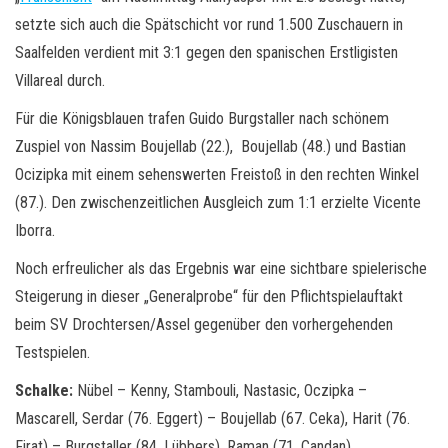
setzte sich auch die Spätschicht vor rund 1.500 Zuschauern in
Saalfelden verdient mit 3:1 gegen den spanischen Erstligisten
Villareal durch.
Für die Königsblauen trafen Guido Burgstaller nach schönem
Zuspiel von Nassim Boujellab (22.), Boujellab (48.) und Bastian
Ocizipka mit einem sehenswerten Freistoß in den rechten Winkel
(87.). Den zwischenzeitlichen Ausgleich zum 1:1 erzielte Vicente
Iborra.
Noch erfreulicher als das Ergebnis war eine sichtbare spielerische
Steigerung in dieser „Generalprobe“ für den Pflichtspielauftakt
beim SV Drochtersen/Assel gegenüber den vorhergehenden
Testspielen.
Schalke:
Nübel – Kenny, Stambouli, Nastasic, Oczipka –
Mascarell, Serdar (76. Eggert) – Boujellab (67. Ceka), Harit (76.
Firat) – Burgstaller (84. Lübbers), Raman (71. Candan)