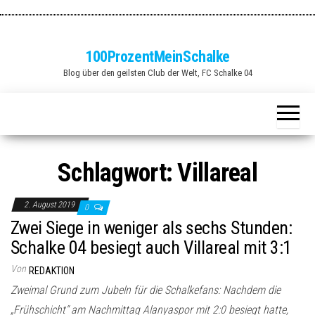
Zum
Inhalt
springen
100ProzentMeinSchalke
Blog über den geilsten Club der Welt, FC Schalke 04
Schlagwort:
Villareal
2. August 2019
0
Zwei Siege in weniger als sechs Stunden:
Schalke 04 besiegt auch Villareal mit 3:1
Von
REDAKTION
Zweimal Grund zum Jubeln für die Schalkefans: Nachdem die
„Frühschicht“ am Nachmittag Alanyaspor mit 2:0 besiegt hatte,