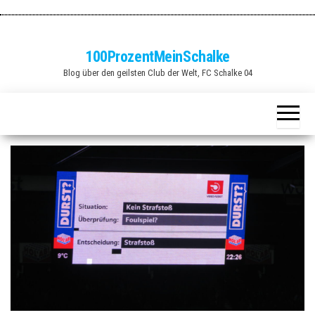
Zum
Inhalt
springen
100ProzentMeinSchalke
Blog über den geilsten Club der Welt, FC Schalke 04