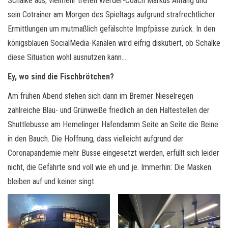
Schalke aus; vielmehr treten Werder-Coach Markus Anfang und
sein Cotrainer am Morgen des Spieltags aufgrund strafrechtlicher
Ermittlungen um mutmaßlich gefälschte Impfpässe zurück. In den
königsblauen SocialMedia-Kanälen wird eifrig diskutiert, ob Schalke
diese Situation wohl ausnutzen kann…
Ey, wo sind die Fischbrötchen?
Am frühen Abend stehen sich dann im Bremer Nieselregen
zahlreiche Blau- und Grünweiße friedlich an den Haltestellen der
Shuttlebusse am Hemelinger Hafendamm Seite an Seite die Beine
in den Bauch. Die Hoffnung, dass vielleicht aufgrund der
Coronapandemie mehr Busse eingesetzt werden, erfüllt sich leider
nicht, die Gefährte sind voll wie eh und je. Immerhin: Die Masken
bleiben auf und keiner singt.