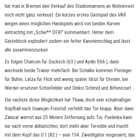
hat man in Bremen den Verkauf des Stadionnamens an Wohninvest
noch nicht ganz verknust. Ein kurzes erstes Gastspiel des VAR
wegen eines möglichen Handspiels wird von beiden Kurven
einträchtig mit „Schei** DFB!“ kommentiert. Hinter dem
Gästeblock explodiert zudem ein fetter Kanonenschlag und lässt
alle zusammenzucken.
Es folgen Chancen für Ducksch (63.) und Aydin f(66.), dann
wechseln beide Trainer mehrfach: Bei Schalke kommen Pieringer
für Bülter, Latza für Flick und wenig später Idrizi für Drexler, bei
Werder ersetzen Schönfelder und Dinkci Schmid und Bittencourt.
Die nächste dicke Möglichkeit hat Thiaw, doch sein schulmäßiger
Kopfball nach Ouwejan-Freistoß verfehlt das Tor knapp. Aber dann:
Zalazar wemst aus 25 Metern Entfernung aufs Tor, Pavlenka kann
nur nach vorne abklatschen, dort steht aber Terodde und macht
mit dem Kopf das 0:1 (82.) – sein 154. Zweitligator insgesamt, das