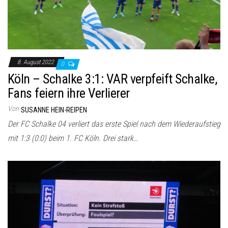
8. August 2022
0
Köln – Schalke 3:1: VAR verpfeift Schalke,
Fans feiern ihre Verlierer
Von
SUSANNE HEIN-REIPEN
Der FC Schalke 04 verliert das erste Spiel nach dem Wiederaufstieg
mit 1:3 (0:0) beim 1. FC Köln. Drei stark…