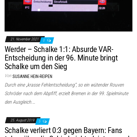
21. November 2021
0
Werder – Schalke 1:1: Absurde VAR-
Entscheidung in der 96. Minute bringt
Schalke um den Sieg
Von
SUSANNE HEIN-REIPEN
Durch eine „krasse Fehlentscheidung“, so ein wütender Rouven
Schröder nach dem Abpfiff, erzielt Bremen in der 99. Spielminute
den Ausgleich.…
25. August 2019
5
Schalke verliert 0:3 gegen Bayern: Fans