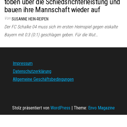
toben über die Schiedsrichterleistung und
bauen ihre Mannschaft wieder auf
Von
SUSANNE HEIN-REIPEN
Der FC Schalke 04 muss sich im ersten Heimspiel gegen eiskalte
Bayern mit 0:3 (0:1) geschlagen geben. Für die Wut…
Impressum
Datenschutzerklärung
Allgemeine Geschäftsbedingungen
Stolz präsentiert von
WordPress
|
Theme:
Envo Magazine