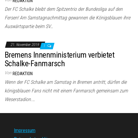
REDAKTION
Der FC Schalke bleibt dem Spitzentrio der Bundesliga auf den
Fersen! Am Samstagnachmittag gewannen die Königsblauen ihre
Auswärtspartie beim SV…
21. November 2019
1
Bremens Innenministerium verbietet
Schalke-Fanmarsch
Von
REDAKTION
Wenn der FC Schalke am Samstag in Bremen antritt, dürfen die
königsblauen Fans nicht mit einem Fanmarsch gemeinsam zum
Weserstadion.…
Impressum