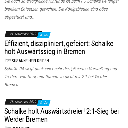
Die noch so erfolgreiche Hinrunde ist beim FC Schalke 04 längst
blankem Entsetzen gewichen. Die Königsblauen sind böse
abgestürzt und…
24. November 2019
4
Effizient, diszipliniert, gefeiert: Schalke
holt Auswärtssieg in Bremen
Von
SUSANNE HEIN-REIPEN
Schalke 04 siegt dank einer sehr disziplinierten Vorstellung und
Treffern von Harit und Raman verdient mit 2:1 bei Werder
Bremen…
23. November 2019
0
Schalke holt Auswärtsdreier! 2:1-Sieg bei
Werder Bremen
Von