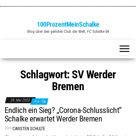
Zum
Inhalt
springen
100ProzentMeinSchalke
Blog über den geilsten Club der Welt, FC Schalke 04
Schlagwort:
SV Werder
Bremen
29. Mai 2020
Aus
Endlich ein Sieg? „Corona-Schlusslicht“
Schalke erwartet Werder Bremen
Von
CARSTEN SCHULTE