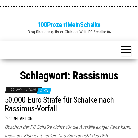
Zum
Inhalt
springen
100ProzentMeinSchalke
Blog über den geilsten Club der Welt, FC Schalke 04
Schlagwort:
Rassismus
11. Februar 2020
0
50.000 Euro Strafe für Schalke nach
Rassimus-Vorfall
Von
REDAKTION
Obschon der FC Schalke nichts für die Ausfälle einiger Fans kann,
muss der Klub jetzt zahlen. Das Sportgericht des DFB…