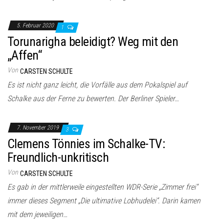
5. Februar 2020
1
Torunarigha beleidigt? Weg mit den
„Affen“
Von
CARSTEN SCHULTE
Es ist nicht ganz leicht, die Vorfälle aus dem Pokalspiel auf
Schalke aus der Ferne zu bewerten. Der Berliner Spieler…
7. November 2019
3
Clemens Tönnies im Schalke-TV:
Freundlich-unkritisch
Von
CARSTEN SCHULTE
Es gab in der mittlerweile eingestellten WDR-Serie „Zimmer frei“
immer dieses Segment „Die ultimative Lobhudelei“. Darin kamen
mit dem jeweiligen…