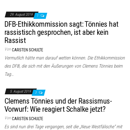
29. August 2019
1
DFB-Ethikkommission sagt: Tönnies hat
rassistisch gesprochen, ist aber kein
Rassist
Von
CARSTEN SCHULTE
Vermutlich hätte man darauf wetten können. Die Ethikkommission
des DFB, die sich mit den Äußerungen von Clemens Tönnies beim
Tag…
5. August 2019
3
Clemens Tönnies und der Rassismus-
Vorwurf: Wie reagiert Schalke jetzt?
Von
CARSTEN SCHULTE
Es sind nun drei Tage vergangen, seit die „Neue Westfälische“ mit