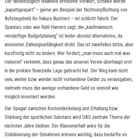
Der diesbezüglich teilweise erhobene Vorwurf, Schalke werde
„kaputtgespart“ – gerne am Beispiel der Nichtverpflichtung von
Aufstiegsheld Ko Itakura illustriert – ist schlicht falsch: Der
Sparkurs oder wie Rühl-Hamers sagt, die „kaufmännisch
vernünftige Budgetplanung“ ist leider absolut alternativlos, da
ansonsten Zahlungsunfähigkeit droht. Das ist zweifellos bitter, aber
kurzfristig nicht zu ändern. Wer fordert, „man muss auch mal was
riskieren“ verkennt, dass genau das unseren Verein überhaupt erst
in die prekäre finanzielle Lage gebracht hat. Der Weg kann nicht
sein, weiter bzw. wieder nicht vorhandene Gelder zu verausgaben,
vielmehr muss das wenige vorhandene Geld so sinnvoll wie
möglich investiert werden.
Der Spagat zwischen Kostendeckelung und Erhaltung bzw.
Stärkung der sportlichen Substanz wird DAS zentrale Thema der
nächsten Jahre bleiben. Der Klassenerhalt wäre für die
Stabilisierung der Einnahmen immens wichtig, dazu bedürfte es