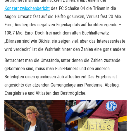
Betrachtet man nur die nackten Zahlen, treibt einem der
Konzernzwischenbericht
des FC Schalke 04 die Tränen in die
Augen: Umsatz fast auf die Hälfte gesunken, Verlust fast 20 Mio.
Euro, Anstieg des negativen Eigenkapitals auf furchterregende –
108,7 Mio. Euro. Doch frei nach dem alten Buchhalterwitz
„Bilanzen sind wie Bikinis, sie zeigen viel, aber das Interessanteste
wird verdeckt“ ist die Wahrheit hinter den Zahlen eine ganz andere:
Betrachtet man die Umstände, unter denen die Zahlen zustande
gekommen sind, muss man Rühl-Hamers und den anderen
Beteiligten einen grandiosen Job attestieren! Das Ergebnis ist
angesichts der ätzenden Gemengelage aus Pandemie, Abstieg,
Energiekrise und Altlasten das Bestmögliche.