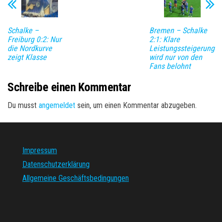
Schalke –
Bremen – Schalke
Freiburg 0:2: Nur
2:1: Klare
die Nordkurve
Leistungssteigerung
zeigt Klasse
wird nur von den
Fans belohnt
Schreibe einen Kommentar
Du musst
angemeldet
sein, um einen Kommentar abzugeben.
Impressum
Datenschutzerklärung
Allgemeine Geschäftsbedingungen