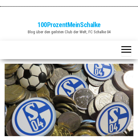
Zum
Inhalt
springen
100ProzentMeinSchalke
Blog über den geilsten Club der Welt, FC Schalke 04