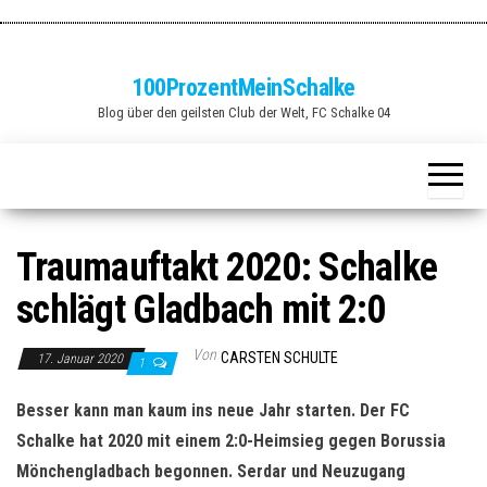
Zum
Inhalt
springen
100ProzentMeinSchalke
Blog über den geilsten Club der Welt, FC Schalke 04
Traumauftakt 2020: Schalke
schlägt Gladbach mit 2:0
Von
CARSTEN SCHULTE
17. Januar 2020
1
Besser kann man kaum ins neue Jahr starten. Der FC
Schalke hat 2020 mit einem 2:0-Heimsieg gegen Borussia
Mönchengladbach begonnen. Serdar und Neuzugang