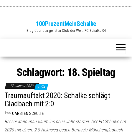
Zum
Inhalt
springen
100ProzentMeinSchalke
Blog über den geilsten Club der Welt, FC Schalke 04
Schlagwort:
18. Spieltag
17. Januar 2020
1
Traumauftakt 2020: Schalke schlägt
Gladbach mit 2:0
Von
CARSTEN SCHULTE
Besser kann man kaum ins neue Jahr starten. Der FC Schalke hat
2020 mit einem 2:0-Heimsieg gegen Borussia Mönchengladbach