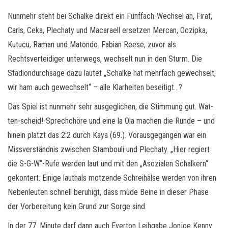
Nunmehr steht bei Schalke direkt ein Fünffach-Wechsel an, Firat,
Carls, Ceka, Plechaty und Macaraell ersetzen Mercan, Oczipka,
Kutucu, Raman und Matondo. Fabian Reese, zuvor als
Rechtsverteidiger unterwegs, wechselt nun in den Sturm. Die
Stadiondurchsage dazu lautet „Schalke hat mehrfach gewechselt,
wir ham auch gewechselt“ – alle Klarheiten beseitigt…?
Das Spiel ist nunmehr sehr ausgeglichen, die Stimmung gut. Wat-
ten-scheid!-Sprechchöre und eine la Ola machen die Runde – und
hinein platzt das 2:2 durch Kaya (69.). Vorausgegangen war ein
Missverständnis zwischen Stambouli und Plechaty. „Hier regiert
die S-G-W“-Rufe werden laut und mit den „Asozialen Schalkern“
gekontert. Einige lauthals motzende Schreihälse werden von ihren
Nebenleuten schnell beruhigt, dass müde Beine in dieser Phase
der Vorbereitung kein Grund zur Sorge sind.
In der 77. Minute darf dann auch Everton Leihgabe Jonjoe Kenny