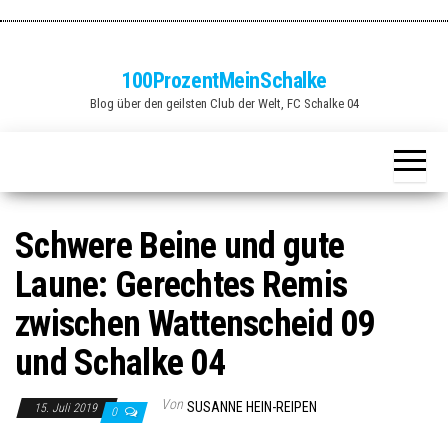
Zum
Inhalt
springen
100ProzentMeinSchalke
Blog über den geilsten Club der Welt, FC Schalke 04
Schwere Beine und gute
Laune: Gerechtes Remis
zwischen Wattenscheid 09
und Schalke 04
Von
SUSANNE HEIN-REIPEN
15. Juli 2019
0