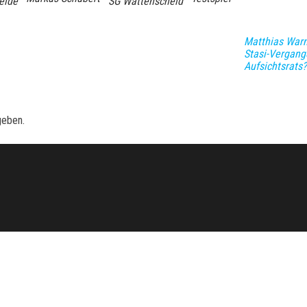
eide
SG Wattenscheid
Matthias Warn
Stasi-Vergang
Aufsichtsrats?
geben.
Stolz präsentiert von
WordPress
|
Theme:
Envo Magazine