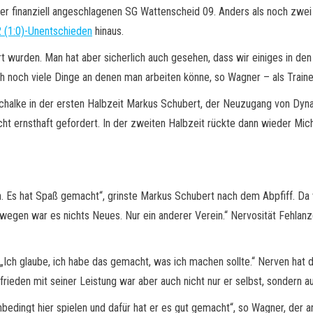
der finanziell angeschlagenen SG Wattenscheid 09. Anders als noch zw
2 (1:0)-Unentschieden
hinaus.
ert wurden. Man hat aber sicherlich auch gesehen, dass wir einiges in d
h noch viele Dinge an denen man arbeiten könne, so Wagner – als Traine
Schalke in der ersten Halbzeit Markus Schubert, der Neuzugang von Dyn
ht ernsthaft gefordert. In der zweiten Halbzeit rückte dann wieder Mic
en. Es hat Spaß gemacht“, grinste Markus Schubert nach dem Abpfiff. Da
swegen war es nichts Neues. Nur ein anderer Verein.“ Nervosität Fehlanz
ch glaube, ich habe das gemacht, was ich machen sollte.“ Nerven hat de
rieden mit seiner Leistung war aber auch nicht nur er selbst, sondern a
 unbedingt hier spielen und dafür hat er es gut gemacht“, so Wagner, de