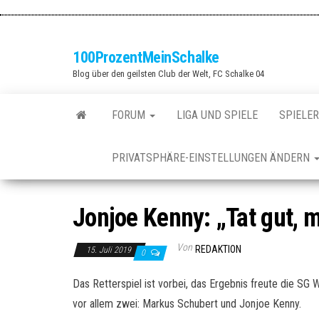
Zum
Inhalt
springen
100ProzentMeinSchalke
Blog über den geilsten Club der Welt, FC Schalke 04
FORUM
LIGA UND SPIELE
SPIELER
PRIVATSPHÄRE-EINSTELLUNGEN ÄNDERN
Jonjoe Kenny: „Tat gut, 
Von
REDAKTION
15. Juli 2019
0
Das Retterspiel ist vorbei, das Ergebnis freute die SG
vor allem zwei: Markus Schubert und Jonjoe Kenny.