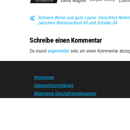
David Wagner
Lohrh
Schlagwörter
Schwere Beine und gute Laune: Gerechtes Remis
zwischen Wattenscheid 09 und Schalke 04
Schreibe einen Kommentar
Du musst
angemeldet
sein, um einen Kommentar abzu
Impressum
Datenschutzerklärung
Allgemeine Geschäftsbedingungen