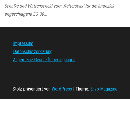
Schalke und Wattenscheid zum „Retterspiel“ für die finanziell
angeschlagene SG 09.…
Impressum
Datenschutzerklärung
Allgemeine Geschäftsbedingungen
Stolz präsentiert von
WordPress
|
Theme:
Envo Magazine