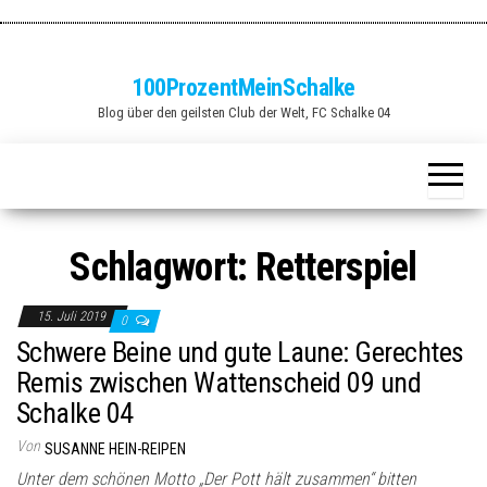
Zum
Inhalt
springen
100ProzentMeinSchalke
Blog über den geilsten Club der Welt, FC Schalke 04
Schlagwort:
Retterspiel
15. Juli 2019
0
Schwere Beine und gute Laune: Gerechtes
Remis zwischen Wattenscheid 09 und
Schalke 04
Von
SUSANNE HEIN-REIPEN
Unter dem schönen Motto „Der Pott hält zusammen“ bitten