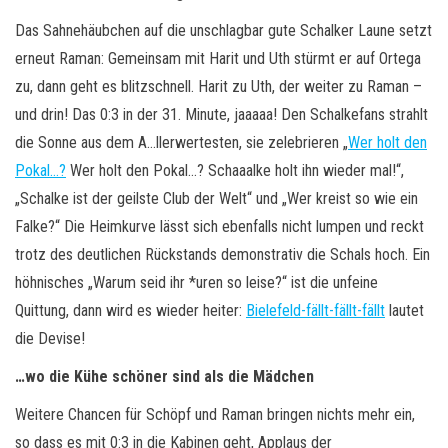
Das Sahnehäubchen auf die unschlagbar gute Schalker Laune setzt
erneut Raman: Gemeinsam mit Harit und Uth stürmt er auf Ortega
zu, dann geht es blitzschnell. Harit zu Uth, der weiter zu Raman –
und drin! Das 0:3 in der 31. Minute, jaaaaa! Den Schalkefans strahlt
die Sonne aus dem A…llerwertesten, sie zelebrieren „
Wer holt den
Pokal…?
Wer holt den Pokal…? Schaaalke holt ihn wieder mal!“,
„Schalke ist der geilste Club der Welt“ und „Wer kreist so wie ein
Falke?“ Die Heimkurve lässt sich ebenfalls nicht lumpen und reckt
trotz des deutlichen Rückstands demonstrativ die Schals hoch. Ein
höhnisches „Warum seid ihr *uren so leise?“ ist die unfeine
Quittung, dann wird es wieder heiter:
Bielefeld-fällt-fällt-fällt
lautet
die Devise!
…wo die Kühe schöner sind als die Mädchen
Weitere Chancen für Schöpf und Raman bringen nichts mehr ein,
so dass es mit 0:3 in die Kabinen geht, Applaus der