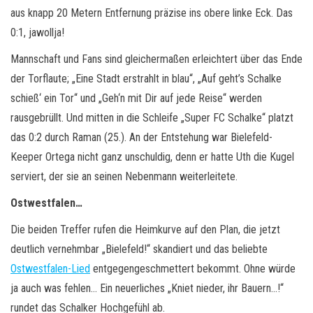
aus knapp 20 Metern Entfernung präzise ins obere linke Eck. Das
0:1, jawollja!
Mannschaft und Fans sind gleichermaßen erleichtert über das Ende
der Torflaute; „Eine Stadt erstrahlt in blau“, „Auf geht’s Schalke
schieß‘ ein Tor“ und „Geh‘n mit Dir auf jede Reise“ werden
rausgebrüllt. Und mitten in die Schleife „Super FC Schalke“ platzt
das 0:2 durch Raman (25.). An der Entstehung war Bielefeld-
Keeper Ortega nicht ganz unschuldig, denn er hatte Uth die Kugel
serviert, der sie an seinen Nebenmann weiterleitete.
Ostwestfalen…
Die beiden Treffer rufen die Heimkurve auf den Plan, die jetzt
deutlich vernehmbar „Bielefeld!“ skandiert und das beliebte
Ostwestfalen-Lied
entgegengeschmettert bekommt. Ohne würde
ja auch was fehlen… Ein neuerliches „Kniet nieder, ihr Bauern…!“
rundet das Schalker Hochgefühl ab.