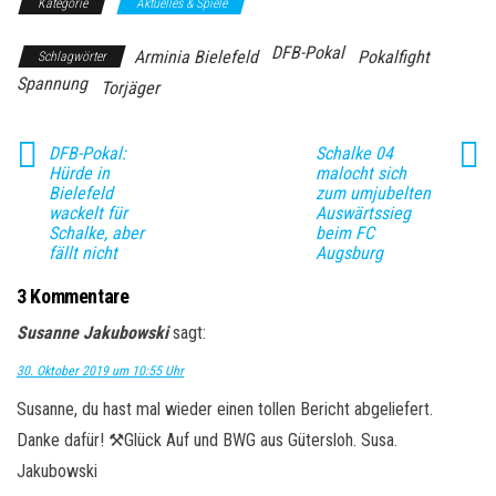
Kategorie
Aktuelles & Spiele
DFB-Pokal
Arminia Bielefeld
Pokalfight
Schlagwörter
Spannung
Torjäger
DFB-Pokal:
Schalke 04
Hürde in
malocht sich
Bielefeld
zum umjubelten
wackelt für
Auswärtssieg
Schalke, aber
beim FC
fällt nicht
Augsburg
3 Kommentare
Susanne Jakubowski
sagt:
30. Oktober 2019 um 10:55 Uhr
Susanne, du hast mal wieder einen tollen Bericht abgeliefert.
Danke dafür! ⚒️Glück Auf und BWG aus Gütersloh. Susa.
Jakubowski