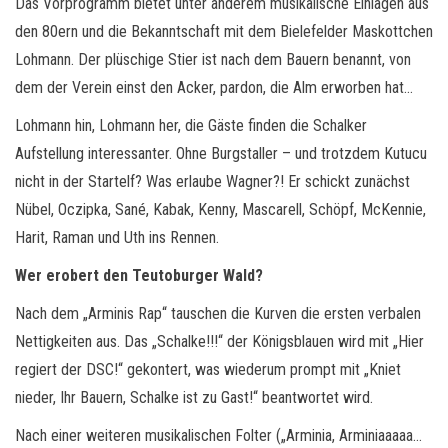
Das Vorprogramm bietet unter anderem musikalische Einlagen aus
den 80ern und die Bekanntschaft mit dem Bielefelder Maskottchen
Lohmann. Der plüschige Stier ist nach dem Bauern benannt, von
dem der Verein einst den Acker, pardon, die Alm erworben hat…
Lohmann hin, Lohmann her, die Gäste finden die Schalker
Aufstellung interessanter. Ohne Burgstaller – und trotzdem Kutucu
nicht in der Startelf? Was erlaube Wagner?! Er schickt zunächst
Nübel, Oczipka, Sané, Kabak, Kenny, Mascarell, Schöpf, McKennie,
Harit, Raman und Uth ins Rennen.
Wer erobert den Teutoburger Wald?
Nach dem „Arminis Rap“ tauschen die Kurven die ersten verbalen
Nettigkeiten aus. Das „Schalke!!!“ der Königsblauen wird mit „Hier
regiert der DSC!“ gekontert, was wiederum prompt mit „Kniet
nieder, Ihr Bauern, Schalke ist zu Gast!“ beantwortet wird.
Nach einer weiteren musikalischen Folter („Arminia, Arminiaaaaa…