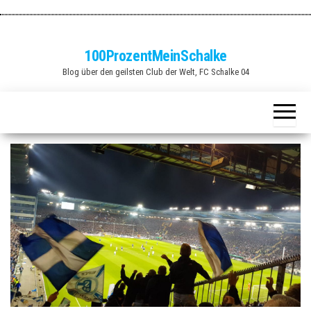
Zum
Inhalt
springen
100ProzentMeinSchalke
Blog über den geilsten Club der Welt, FC Schalke 04