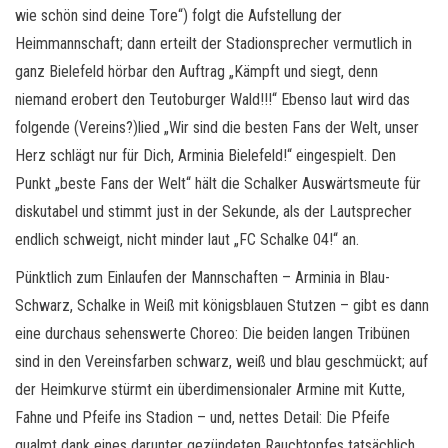
wie schön sind deine Tore“) folgt die Aufstellung der
Heimmannschaft; dann erteilt der Stadionsprecher vermutlich in
ganz Bielefeld hörbar den Auftrag „Kämpft und siegt, denn
niemand erobert den Teutoburger Wald!!!“ Ebenso laut wird das
folgende (Vereins?)lied „Wir sind die besten Fans der Welt, unser
Herz schlägt nur für Dich, Arminia Bielefeld!“ eingespielt. Den
Punkt „beste Fans der Welt“ hält die Schalker Auswärtsmeute für
diskutabel und stimmt just in der Sekunde, als der Lautsprecher
endlich schweigt, nicht minder laut „FC Schalke 04!“ an.
Pünktlich zum Einlaufen der Mannschaften – Arminia in Blau-
Schwarz, Schalke in Weiß mit königsblauen Stutzen – gibt es dann
eine durchaus sehenswerte Choreo: Die beiden langen Tribünen
sind in den Vereinsfarben schwarz, weiß und blau geschmückt; auf
der Heimkurve stürmt ein überdimensionaler Armine mit Kutte,
Fahne und Pfeife ins Stadion – und, nettes Detail: Die Pfeife
qualmt dank eines darunter gezündeten Rauchtopfes tatsächlich