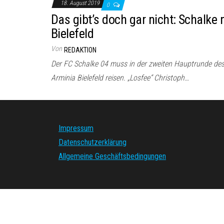
18. August 2019
0
Das gibt’s doch gar nicht: Schalke
Bielefeld
Von
REDAKTION
Der FC Schalke 04 muss in der zweiten Hauptrunde des
Arminia Bielefeld reisen. „Losfee“ Christoph…
Impressum
Datenschutzerklärung
Allgemeine Geschäftsbedingungen