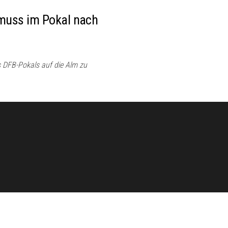
 muss im Pokal nach
 DFB-Pokals auf die Alm zu
Stolz präsentiert von
WordPress
|
Theme:
Envo Magazine