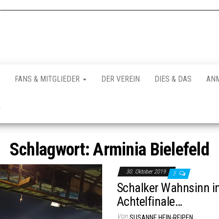
FANS & MITGLIEDER
DER VEREIN
DIES & DAS
AN
Schlagwort:
Arminia Bielefeld
30. Oktober 2019
3
Schalker Wahnsinn in
Achtelfinale…
Von
SUSANNE HEIN-REIPEN