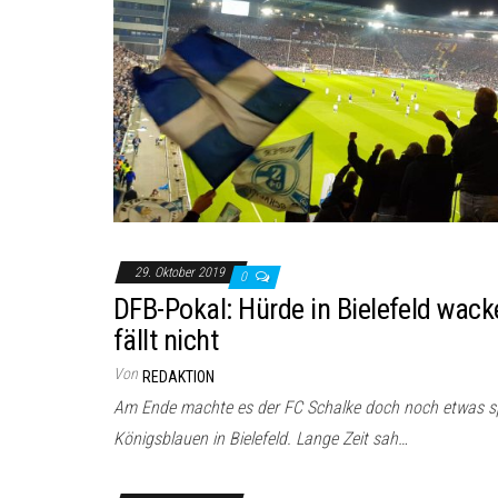
29. Oktober 2019
0
DFB-Pokal: Hürde in Bielefeld wacke
fällt nicht
Von
REDAKTION
Am Ende machte es der FC Schalke doch noch etwas s
Königsblauen in Bielefeld. Lange Zeit sah…