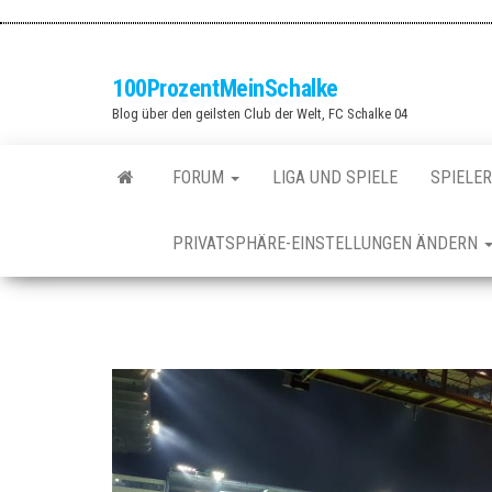
Zum
Inhalt
springen
100ProzentMeinSchalke
Blog über den geilsten Club der Welt, FC Schalke 04
FORUM
LIGA UND SPIELE
SPIELER
PRIVATSPHÄRE-EINSTELLUNGEN ÄNDERN