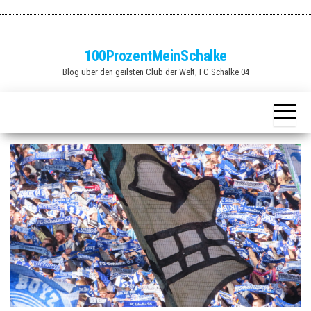
Zum
Inhalt
springen
100ProzentMeinSchalke
Blog über den geilsten Club der Welt, FC Schalke 04