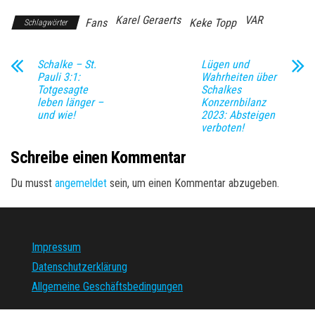
Karel Geraerts
VAR
Fans
Keke Topp
Schlagwörter
Schalke – St.
Lügen und
Pauli 3:1:
Wahrheiten über
Totgesagte
Schalkes
leben länger –
Konzernbilanz
und wie!
2023: Absteigen
verboten!
Schreibe einen Kommentar
Du musst
angemeldet
sein, um einen Kommentar abzugeben.
Impressum
Datenschutzerklärung
Allgemeine Geschäftsbedingungen