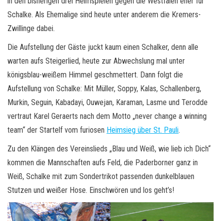
in den bisherigen drei Heimspielen gegen die Westfalen eher für
Schalke. Als Ehemalige sind heute unter anderem die Kremers-
Zwillinge dabei.
Die Aufstellung der Gäste juckt kaum einen Schalker, denn alle
warten aufs Steigerlied, heute zur Abwechslung mal unter
königsblau-weißem Himmel geschmettert. Dann folgt die
Aufstellung von Schalke: Mit Müller, Soppy, Kalas, Schallenberg,
Murkin, Seguin, Kabadayi, Ouwejan, Karaman, Lasme und Terodde
vertraut Karel Geraerts nach dem Motto „never change a winning
team“ der Startelf vom furiosen
Heimsieg über St. Pauli
.
Zu den Klängen des Vereinslieds „Blau und Weiß, wie lieb ich Dich“
kommen die Mannschaften aufs Feld, die Paderborner ganz in
Weiß, Schalke mit zum Sondertrikot passenden dunkelblauen
Stutzen und weißer Hose. Einschwören und los geht’s!