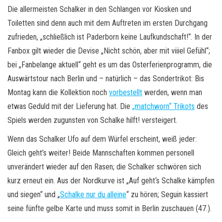
Die allermeisten Schalker in den Schlangen vor Kiosken und
Toiletten sind denn auch mit dem Auftreten im ersten Durchgang
zufrieden, „schließlich ist Paderborn keine Laufkundschaft!“. In der
Fanbox gilt wieder die Devise „Nicht schön, aber mit viiiel Gefühl“;
bei „Fanbelange aktuell“ geht es um das Osterferienprogramm, die
Auswärtstour nach Berlin und – natürlich – das Sondertrikot: Bis
Montag kann die Kollektion noch
vorbestellt
werden, wenn man
etwas Geduld mit der Lieferung hat. Die
„matchworn“ Trikots
des
Spiels werden zugunsten von Schalke hilft! versteigert.
Wenn das Schalker Ufo auf dem Würfel erscheint, weiß jeder:
Gleich geht’s weiter! Beide Mannschaften kommen personell
unverändert wieder auf den Rasen; die Schalker schwören sich
kurz erneut ein. Aus der Nordkurve ist „Auf geht‘s Schalke kämpfen
und siegen“ und „
Schalke nur du alleine
“ zu hören; Seguin kassiert
seine fünfte gelbe Karte und muss somit in Berlin zuschauen (47.).