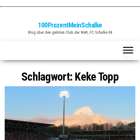
Zum
Inhalt
springen
100ProzentMeinSchalke
Blog über den geilsten Club der Welt, FC Schalke 04
Schlagwort:
Keke Topp