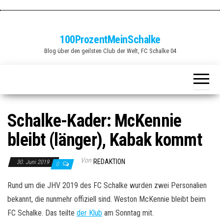
Zum
Inhalt
springen
100ProzentMeinSchalke
Blog über den geilsten Club der Welt, FC Schalke 04
Schalke-Kader: McKennie
bleibt (länger), Kabak kommt
Von
REDAKTION
30. Juni 2019
0
Rund um die JHV 2019 des FC Schalke wurden zwei Personalien
bekannt, die nunmehr offiziell sind. Weston McKennie bleibt beim
FC Schalke. Das teilte
der Klub
am Sonntag mit.