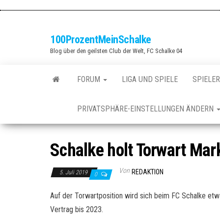
Zum
Inhalt
springen
100ProzentMeinSchalke
Blog über den geilsten Club der Welt, FC Schalke 04
FORUM
LIGA UND SPIELE
SPIELER
PRIVATSPHÄRE-EINSTELLUNGEN ÄNDERN
Schalke holt Torwart Ma
Von
REDAKTION
5. Juli 2019
0
Auf der Torwartposition wird sich beim FC Schalke etw
Vertrag bis 2023.