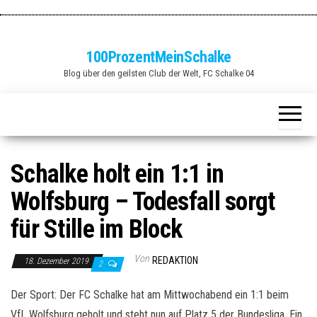
Zum
Inhalt
springen
100ProzentMeinSchalke
Blog über den geilsten Club der Welt, FC Schalke 04
Schalke holt ein 1:1 in
Wolfsburg – Todesfall sorgt
für Stille im Block
Von
REDAKTION
18. Dezember 2019
2
Der Sport: Der FC Schalke hat am Mittwochabend ein 1:1 beim
VfL Wolfsburg geholt und steht nun auf Platz 5 der Bundesliga. Ein