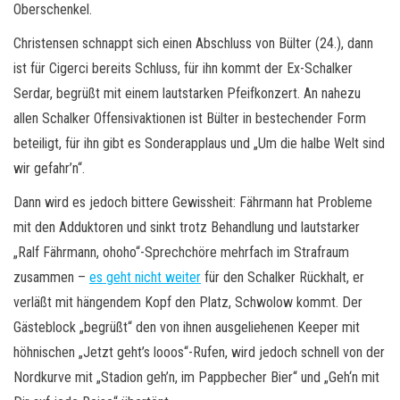
Oberschenkel.
Christensen schnappt sich einen Abschluss von Bülter (24.), dann
ist für Cigerci bereits Schluss, für ihn kommt der Ex-Schalker
Serdar, begrüßt mit einem lautstarken Pfeifkonzert. An nahezu
allen Schalker Offensivaktionen ist Bülter in bestechender Form
beteiligt, für ihn gibt es Sonderapplaus und „Um die halbe Welt sind
wir gefahr’n“.
Dann wird es jedoch bittere Gewissheit: Fährmann hat Probleme
mit den Adduktoren und sinkt trotz Behandlung und lautstarker
„Ralf Fährmann, ohoho“-Sprechchöre mehrfach im Strafraum
zusammen –
es geht nicht weiter
für den Schalker Rückhalt, er
verläßt mit hängendem Kopf den Platz, Schwolow kommt. Der
Gästeblock „begrüßt“ den von ihnen ausgeliehenen Keeper mit
höhnischen „Jetzt geht’s looos“-Rufen, wird jedoch schnell von der
Nordkurve mit „Stadion geh’n, im Pappbecher Bier“ und „Geh‘n mit