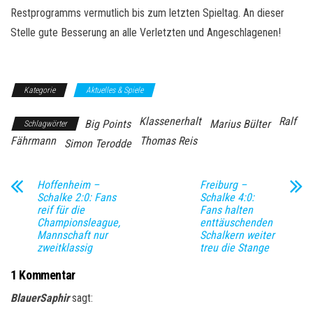
Restprogramms vermutlich bis zum letzten Spieltag. An dieser
Stelle gute Besserung an alle Verletzten und Angeschlagenen!
Kategorie
Aktuelles & Spiele
Klassenerhalt
Ralf
Big Points
Marius Bülter
Schlagwörter
Fährmann
Thomas Reis
Simon Terodde
Hoffenheim –
Freiburg –
Schalke 2:0: Fans
Schalke 4:0:
reif für die
Fans halten
Championsleague,
enttäuschenden
Mannschaft nur
Schalkern weiter
zweitklassig
treu die Stange
1 Kommentar
BlauerSaphir
sagt: