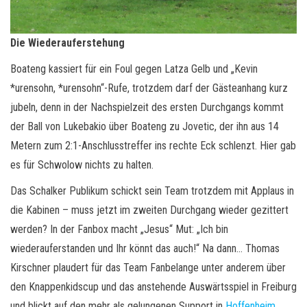
Die Wiederauferstehung
Boateng kassiert für ein Foul gegen Latza Gelb und „Kevin
*urensohn, *urensohn“-Rufe, trotzdem darf der Gästeanhang kurz
jubeln, denn in der Nachspielzeit des ersten Durchgangs kommt
der Ball von Lukebakio über Boateng zu Jovetic, der ihn aus 14
Metern zum 2:1-Anschlusstreffer ins rechte Eck schlenzt. Hier gab
es für Schwolow nichts zu halten.
Das Schalker Publikum schickt sein Team trotzdem mit Applaus in
die Kabinen – muss jetzt im zweiten Durchgang wieder gezittert
werden? In der Fanbox macht „Jesus“ Mut: „Ich bin
wiederauferstanden und Ihr könnt das auch!“ Na dann… Thomas
Kirschner plaudert für das Team Fanbelange unter anderem über
den Knappenkidscup und das anstehende Auswärtsspiel in Freiburg
und blickt auf den mehr als gelungenen Support in
Hoffenheim