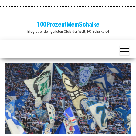
Zum
Inhalt
springen
100ProzentMeinSchalke
Blog über den geilsten Club der Welt, FC Schalke 04