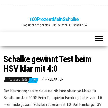
Zum
Inhalt
springen
100ProzentMeinSchalke
Blog über den geilsten Club der Welt, FC Schalke 04
Schalke gewinnt Test beim
HSV klar mit 4:0
Von
REDAKTION
11. Januar 2020
0
Der Neuzugang setzte die erste zählbare offensive Marke für
Schalke im Jahr 2020! Beim Testspiel in Hamburg traf er zum 1:0
– am Ende gewann Schalke souverän mit 4:0. Der Hamburger SV