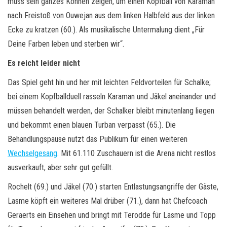
muss sein ganzes Können zeigen, um einen Kopfball von Karaman
nach Freistoß von Ouwejan aus dem linken Halbfeld aus der linken
Ecke zu kratzen (60.). Als musikalische Untermalung dient „Für
Deine Farben leben und sterben wir“.
Es reicht leider nicht
Das Spiel geht hin und her mit leichten Feldvorteilen für Schalke;
bei einem Kopfballduell rasseln Karaman und Jäkel aneinander und
müssen behandelt werden, der Schalker bleibt minutenlang liegen
und bekommt einen blauen Turban verpasst (65.). Die
Behandlungspause nutzt das Publikum für einen weiteren
Wechselgesang
. Mit 61.110 Zuschauern ist die Arena nicht restlos
ausverkauft, aber sehr gut gefüllt.
Rochelt (69.) und Jäkel (70.) starten Entlastungsangriffe der Gäste,
Lasme köpft ein weiteres Mal drüber (71.), dann hat Chefcoach
Geraerts ein Einsehen und bringt mit Terodde für Lasme und Topp