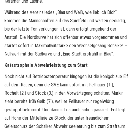
Karaman und Lasme.
Während des Vereinsliedes „Blau und Weiß, wie lieb ich Dich“
kommen die Mannschaften auf das Spielfeld und warten geduldig,
bis der letzte Ton verklungen ist, dann erfolgt umgehend der
Anstoß. Die Nordkurve hat sich offenbar etwas vorgenommen und
startet sofort in Maximallautstärke den Wechselgesang Schalke! –
Nullvier! mit der Südkurve und „Eine Stadt erstrahlt in Blau“.
Katastrophale Abwehrleistung zum Start
Noch nicht auf Betriebstemperatur hingegen ist die königsblaue Elf
auf dem Rasen; denn die SVE kann sofort mit Fellhauer (1.),
Rochelt (2.) und Stock (3.) in den Vorwärtsgang schalten; Murkin
sieht bereits früh Gelb (7.), weil er Fellhauer nur regelwidrig
gestoppt bekommt. Und dann ist es auch schon passiert: Feil legt
auf Höhe der Mittellinie zu Stock, der unter freundlichem
Geleitschutz der Schalker Abwehr seelenruhig bis zum Strafraum