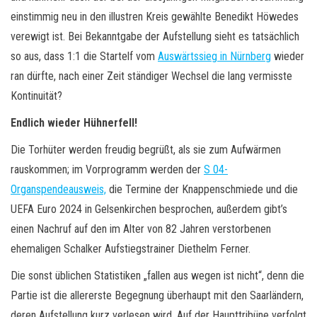
einstimmig neu in den illustren Kreis gewählte Benedikt Höwedes
verewigt ist. Bei Bekanntgabe der Aufstellung sieht es tatsächlich
so aus, dass 1:1 die Startelf vom
Auswärtssieg in Nürnberg
wieder
ran dürfte, nach einer Zeit ständiger Wechsel die lang vermisste
Kontinuität?
Endlich wieder Hühnerfell!
Die Torhüter werden freudig begrüßt, als sie zum Aufwärmen
rauskommen; im Vorprogramm werden der
S 04-
Organspendeausweis,
die Termine der Knappenschmiede und die
UEFA Euro 2024 in Gelsenkirchen besprochen, außerdem gibt’s
einen Nachruf auf den im Alter von 82 Jahren verstorbenen
ehemaligen Schalker Aufstiegstrainer Diethelm Ferner.
Die sonst üblichen Statistiken „fallen aus wegen ist nicht“, denn die
Partie ist die allererste Begegnung überhaupt mit den Saarländern,
deren Aufstellung kurz verlesen wird. Auf der Haupttribüne verfolgt