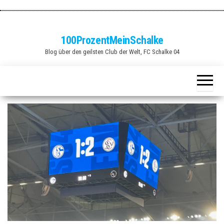
Zum
Inhalt
springen
100ProzentMeinSchalke
Blog über den geilsten Club der Welt, FC Schalke 04