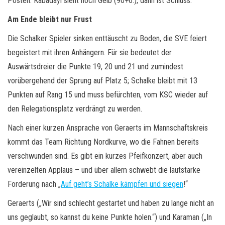
Posten. Kabadayi sieht noch Gelb (90+6.), dann ist Schluss.
Am Ende bleibt nur Frust
Die Schalker Spieler sinken enttäuscht zu Boden, die SVE feiert
begeistert mit ihren Anhängern. Für sie bedeutet der
Auswärtsdreier die Punkte 19, 20 und 21 und zumindest
vorübergehend der Sprung auf Platz 5; Schalke bleibt mit 13
Punkten auf Rang 15 und muss befürchten, vom KSC wieder auf
den Relegationsplatz verdrängt zu werden.
Nach einer kurzen Ansprache von Geraerts im Mannschaftskreis
kommt das Team Richtung Nordkurve, wo die Fahnen bereits
verschwunden sind. Es gibt ein kurzes Pfeifkonzert, aber auch
vereinzelten Applaus – und über allem schwebt die lautstarke
Forderung nach „
Auf geht’s Schalke kämpfen und siegen
!“
Geraerts („Wir sind schlecht gestartet und haben zu lange nicht an
uns geglaubt, so kannst du keine Punkte holen.“) und Karaman („In