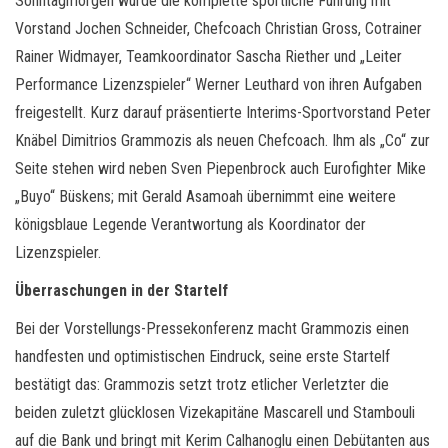
Sonntagmorgen wurde die komplette sportliche Führung mit
Vorstand Jochen Schneider, Chefcoach Christian Gross, Cotrainer
Rainer Widmayer, Teamkoordinator Sascha Riether und „Leiter
Performance Lizenzspieler“ Werner Leuthard von ihren Aufgaben
freigestellt. Kurz darauf präsentierte Interims-Sportvorstand Peter
Knäbel Dimitrios Grammozis als neuen Chefcoach. Ihm als „Co“ zur
Seite stehen wird neben Sven Piepenbrock auch Eurofighter Mike
„Buyo“ Büskens; mit Gerald Asamoah übernimmt eine weitere
königsblaue Legende Verantwortung als Koordinator der
Lizenzspieler.
Überraschungen in der Startelf
Bei der Vorstellungs-Pressekonferenz macht Grammozis einen
handfesten und optimistischen Eindruck, seine erste Startelf
bestätigt das: Grammozis setzt trotz etlicher Verletzter die
beiden zuletzt glücklosen Vizekapitäne Mascarell und Stambouli
auf die Bank und bringt mit Kerim Calhanoglu einen Debütanten aus