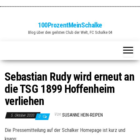
Zum
Inhalt
springen
100ProzentMeinSchalke
Blog über den geilsten Club der Welt, FC Schalke 04
Sebastian Rudy wird erneut an
die TSG 1899 Hoffenheim
verliehen
Von
SUSANNE HEIN-REIPEN
5. Oktober 2020
0
Die Pressemitteilung auf der Schalker Homepage ist kurz und
knapp: