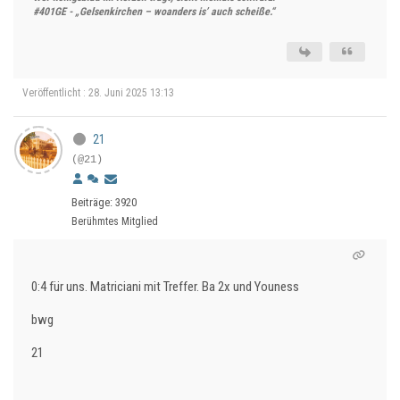
#401GE - „Gelsenkirchen – woanders is’ auch scheiße.“
Veröffentlicht : 28. Juni 2025 13:13
21
(@21)
Beiträge: 3920
Berühmtes Mitglied
0:4 für uns. Matriciani mit Treffer. Ba 2x und Youness
bwg
21