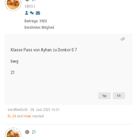
(@21)
Beiträge: 3920
Berühmtes Mitglied
Klasse Pass von Ayhan zu Donkor 0:7
bwg
21
Veröffentlicht : 28. Juni 2025 16:31
Bi_04
and
Howi
reacted
21