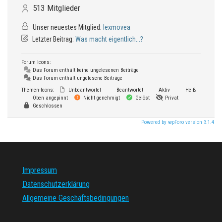
513
Mitglieder
Unser neuestes Mitglied:
lexmovea
Letzter Beitrag:
Was macht eigentlich...?
Forum Icons:
Das Forum enthält keine ungelesenen Beiträge
Das Forum enthält ungelesene Beiträge
Themen-Icons:
Unbeantwortet
Beantwortet
Aktiv
Heiß
Oben angepinnt
Nicht genehmigt
Gelöst
Privat
Geschlossen
Powered by wpForo version 3.1.4
Impressum
Datenschutzerklärung
Allgemeine Geschäftsbedingungen