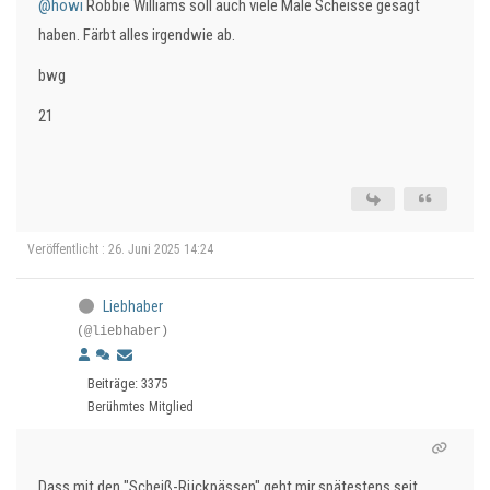
@howi
Robbie Williams soll auch viele Male Scheisse gesagt
haben. Färbt alles irgendwie ab.
bwg
21
Veröffentlicht : 26. Juni 2025 14:24
Liebhaber
(@liebhaber)
Beiträge: 3375
Berühmtes Mitglied
Dass mit den "Scheiß-Rückpässen" geht mir spätestens seit