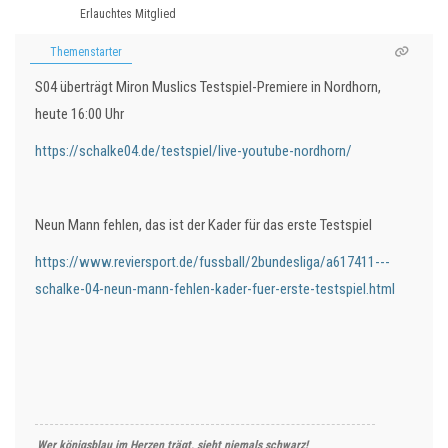
Erlauchtes Mitglied
Themenstarter
S04 überträgt Miron Muslics Testspiel-Premiere in Nordhorn,
heute 16:00 Uhr
https://schalke04.de/testspiel/live-youtube-nordhorn/
Neun Mann fehlen, das ist der Kader für das erste Testspiel
https://www.reviersport.de/fussball/2bundesliga/a617411---
schalke-04-neun-mann-fehlen-kader-fuer-erste-testspiel.html
Wer königsblau im Herzen trägt, sieht niemals schwarz!