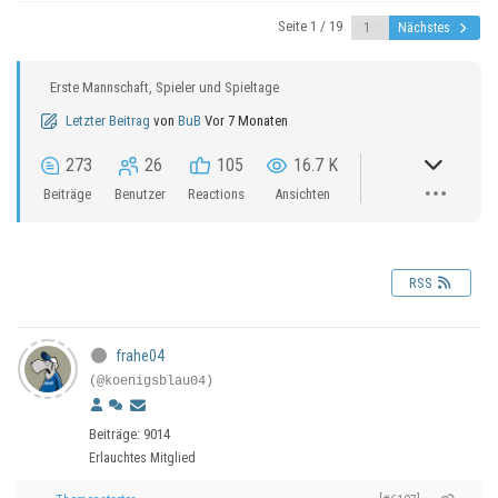
Seite 1 / 19
Nächstes
Erste Mannschaft, Spieler und Spieltage
Letzter Beitrag
von
BuB
Vor 7 Monaten
273
26
105
16.7 K
Beiträge
Benutzer
Reactions
Ansichten
RSS
frahe04
(@koenigsblau04)
Beiträge: 9014
Erlauchtes Mitglied