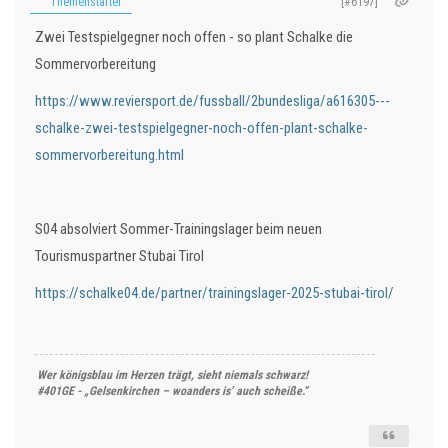
Themenstarter
[#6197]
Zwei Testspielgegner noch offen - so plant Schalke die
Sommervorbereitung
https://www.reviersport.de/fussball/2bundesliga/a616305---
schalke-zwei-testspielgegner-noch-offen-plant-schalke-
sommervorbereitung.html
S04 absolviert Sommer-Trainingslager beim neuen
Tourismuspartner Stubai Tirol
https://schalke04.de/partner/trainingslager-2025-stubai-tirol/
Wer königsblau im Herzen trägt, sieht niemals schwarz!
#401GE - „Gelsenkirchen – woanders is’ auch scheiße.“