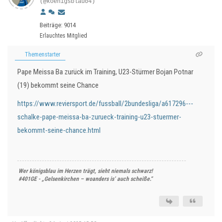
(@koenigsblau04)
Beiträge: 9014
Erlauchtes Mitglied
Themenstarter
Pape Meissa Ba zurück im Training, U23-Stürmer Bojan Potnar
(19) bekommt seine Chance
https://www.reviersport.de/fussball/2bundesliga/a617296---
schalke-pape-meissa-ba-zurueck-training-u23-stuermer-
bekommt-seine-chance.html
Wer königsblau im Herzen trägt, sieht niemals schwarz!
#401GE - „Gelsenkirchen – woanders is’ auch scheiße.“