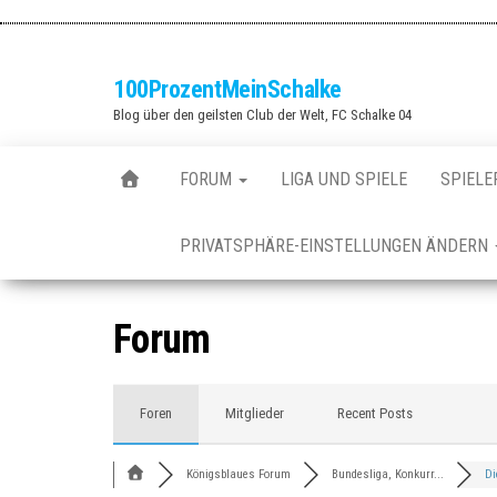
Zum
Inhalt
springen
100ProzentMeinSchalke
Blog über den geilsten Club der Welt, FC Schalke 04
FORUM
LIGA UND SPIELE
SPIELE
PRIVATSPHÄRE-EINSTELLUNGEN ÄNDERN
Forum
Foren
Mitglieder
Recent Posts
Königsblaues Forum
Bundesliga, Konkurr...
Di