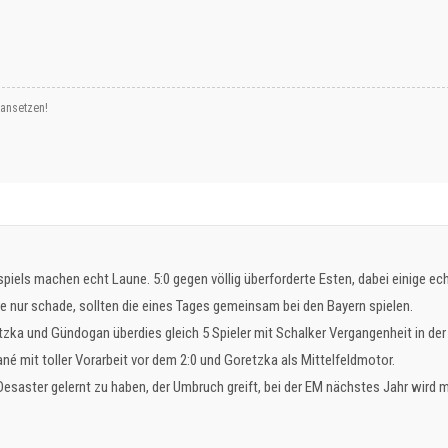
 ansetzen!
piels machen echt Laune. 5:0 gegen völlig überforderte Esten, dabei einige ec
e nur schade, sollten die eines Tages gemeinsam bei den Bayern spielen.
tzka und Gündogan überdies gleich 5 Spieler mit Schalker Vergangenheit in der
né mit toller Vorarbeit vor dem 2:0 und Goretzka als Mittelfeldmotor.
saster gelernt zu haben, der Umbruch greift, bei der EM nächstes Jahr wird mi