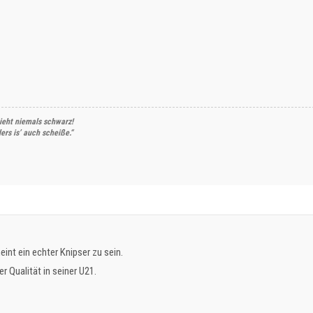
ieht niemals schwarz!
rs is’ auch scheiße.“
int ein echter Knipser zu sein.
r Qualität in seiner U21.