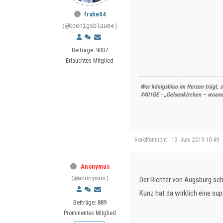
frahe04
(@koenigsblau04)
Beiträge: 9007
Erlauchtes Mitglied
Wer königsblau im Herzen trägt, s
#401GE - „Gelsenkirchen – woande
Veröffentlicht : 19. Juni 2019 10:49
Anonymus
(@anonymus)
Der Richter von Augsburg sche
Kunz hat da wirklich eine supe
Beiträge: 889
Prominentes Mitglied