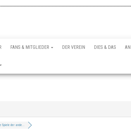
R
FANS & MITGLIEDER
DER VEREIN
DIES & DAS
AN
e Spiele der ande...