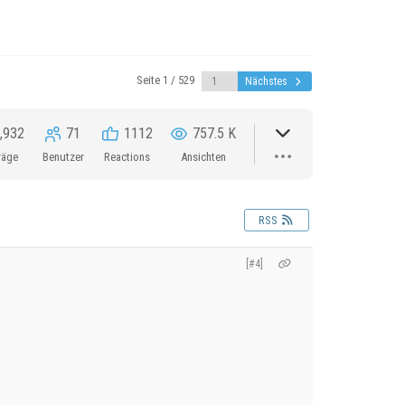
Seite 1 / 529
Nächstes
,932
71
1112
757.5 K
räge
Benutzer
Reactions
Ansichten
RSS
[#4]