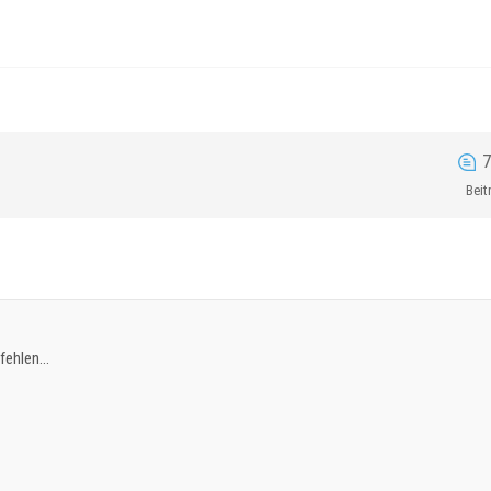
7
Beit
fehlen...