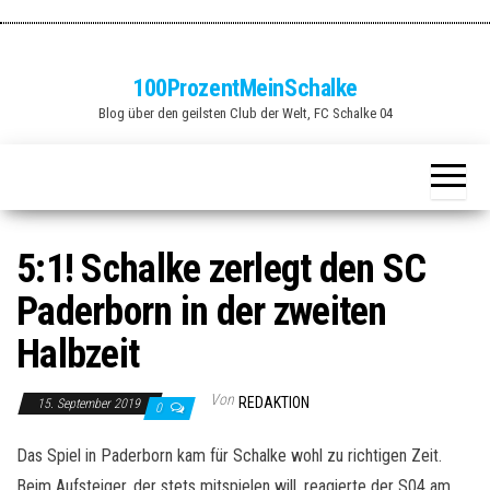
Zum
Inhalt
springen
100ProzentMeinSchalke
Blog über den geilsten Club der Welt, FC Schalke 04
5:1! Schalke zerlegt den SC
Paderborn in der zweiten
Halbzeit
Von
REDAKTION
15. September 2019
0
Das Spiel in Paderborn kam für Schalke wohl zu richtigen Zeit.
Beim Aufsteiger, der stets mitspielen will, reagierte der S04 am