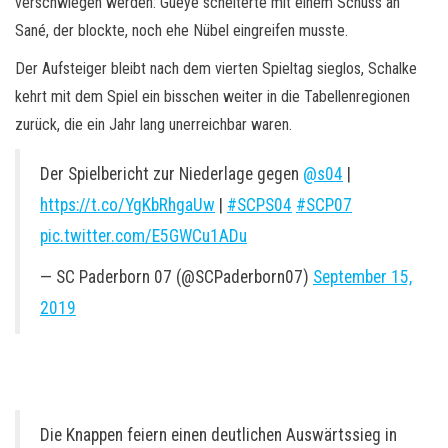
verschwiegen werden: Gueye scheiterte mit einem Schuss an
Sané, der blockte, noch ehe Nübel eingreifen musste.
Der Aufsteiger bleibt nach dem vierten Spieltag sieglos, Schalke
kehrt mit dem Spiel ein bisschen weiter in die Tabellenregionen
zurück, die ein Jahr lang unerreichbar waren.
Der Spielbericht zur Niederlage gegen
@s04
|
https://t.co/YgKbRhgaUw
|
#SCPS04
#SCP07
pic.twitter.com/E5GWCu1ADu
— SC Paderborn 07 (@SCPaderborn07)
September 15,
2019
Die Knappen feiern einen deutlichen Auswärtssieg in