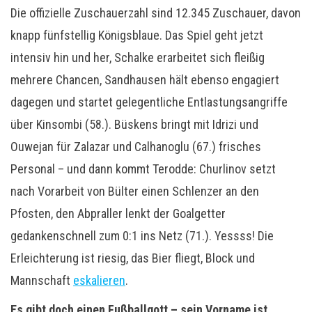
Die offizielle Zuschauerzahl sind 12.345 Zuschauer, davon
knapp fünfstellig Königsblaue. Das Spiel geht jetzt
intensiv hin und her, Schalke erarbeitet sich fleißig
mehrere Chancen, Sandhausen hält ebenso engagiert
dagegen und startet gelegentliche Entlastungsangriffe
über Kinsombi (58.). Büskens bringt mit Idrizi und
Ouwejan für Zalazar und Calhanoglu (67.) frisches
Personal – und dann kommt Terodde: Churlinov setzt
nach Vorarbeit von Bülter einen Schlenzer an den
Pfosten, den Abpraller lenkt der Goalgetter
gedankenschnell zum 0:1 ins Netz (71.). Yessss! Die
Erleichterung ist riesig, das Bier fliegt, Block und
Mannschaft
eskalieren
.
Es gibt doch einen Fußballgott – sein Vorname ist