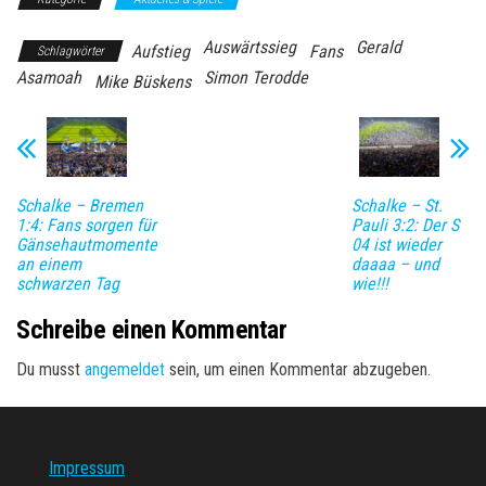
Auswärtssieg
Gerald
Aufstieg
Fans
Schlagwörter
Asamoah
Simon Terodde
Mike Büskens
Schalke – Bremen
Schalke – St.
1:4: Fans sorgen für
Pauli 3:2: Der S
Gänsehautmomente
04 ist wieder
an einem
daaaa – und
schwarzen Tag
wie!!!
Schreibe einen Kommentar
Du musst
angemeldet
sein, um einen Kommentar abzugeben.
Impressum