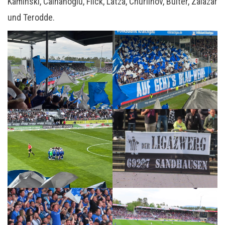
Kaminski, Calhanoglu, Flick, Latza, Churlinov, Bülter, Zalazar
und Terodde.