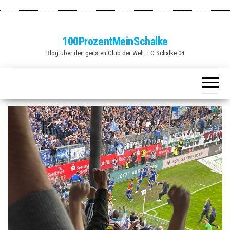
Zum
Inhalt
springen
100ProzentMeinSchalke
Blog über den geilsten Club der Welt, FC Schalke 04