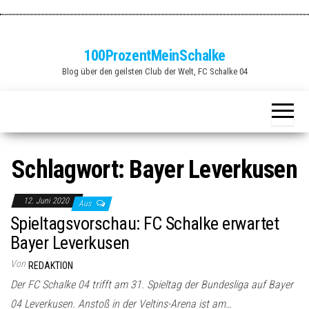
Zum
Inhalt
springen
100ProzentMeinSchalke
Blog über den geilsten Club der Welt, FC Schalke 04
Schlagwort:
Bayer Leverkusen
12. Juni 2020
Aus
Spieltagsvorschau: FC Schalke erwartet
Bayer Leverkusen
Von
REDAKTION
Der FC Schalke 04 trifft am 31. Spieltag der Bundesliga auf Bayer
04 Leverkusen. Anstoß in der Veltins-Arena ist am…