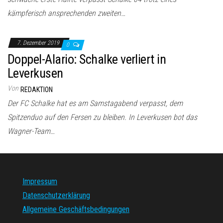
kämpferisch ansprechenden zweiten…
7. Dezember 2019
0
Doppel-Alario: Schalke verliert in
Leverkusen
Von
REDAKTION
Der FC Schalke hat es am Samstagabend verpasst, dem
Spitzenduo auf den Fersen zu bleiben. In Leverkusen bot das
Wagner-Team…
Impressum
Datenschutzerklärung
Allgemeine Geschäftsbedingungen