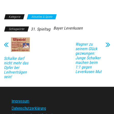
Kategorie
Aktuelles & Spiele
Bayer Leverkusen
31. Spieltag
Schlagwörter
Wagner zu
seinem Glück
gezwungen:
Junge Schalker
Schalke darf
machen beim
nicht mehr das
1:1 gegen
Opfer bei
Leverkusen Mut
Leihverträgen
sein!
Impressum
Datenschutzerklärung