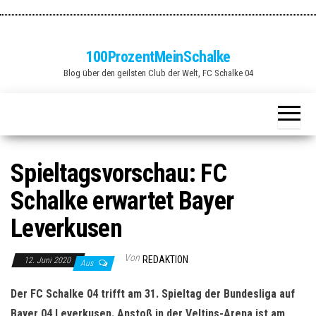
Zum
Inhalt
springen
100ProzentMeinSchalke
Blog über den geilsten Club der Welt, FC Schalke 04
Spieltagsvorschau: FC
Schalke erwartet Bayer
Leverkusen
Von
REDAKTION
12. Juni 2020
Aus
Der FC Schalke 04 trifft am 31. Spieltag der Bundesliga auf
Bayer 04 Leverkusen. Anstoß in der Veltins-Arena ist am