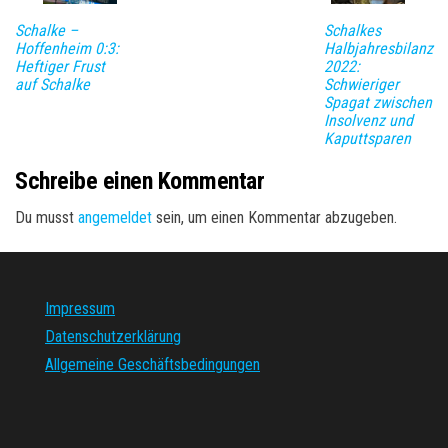
Schalke –
Schalkes
Hoffenheim 0:3:
Halbjahresbilanz
Heftiger Frust
2022:
auf Schalke
Schwieriger
Spagat zwischen
Insolvenz und
Kaputtsparen
Schreibe einen Kommentar
Du musst
angemeldet
sein, um einen Kommentar abzugeben.
Impressum
Datenschutzerklärung
Allgemeine Geschäftsbedingungen