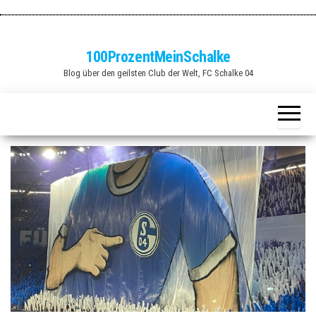
Zum
Inhalt
springen
100ProzentMeinSchalke
Blog über den geilsten Club der Welt, FC Schalke 04