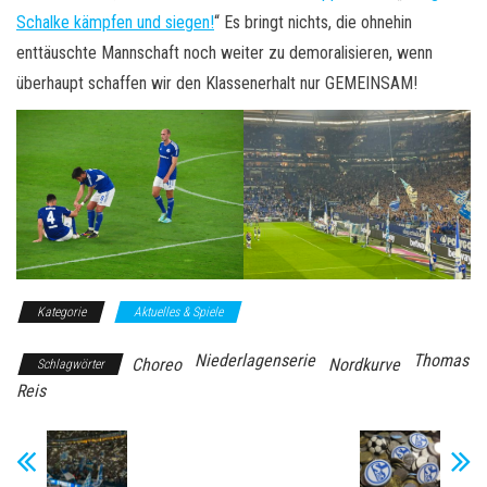
Schalke kämpfen und siegen!
“ Es bringt nichts, die ohnehin
enttäuschte Mannschaft noch weiter zu demoralisieren, wenn
überhaupt schaffen wir den Klassenerhalt nur GEMEINSAM!
Kategorie
Aktuelles & Spiele
Niederlagenserie
Thomas
Choreo
Nordkurve
Schlagwörter
Reis