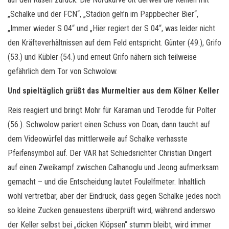
„Schalke und der FCN“, „Stadion geh’n im Pappbecher Bier“,
„Immer wieder S 04“ und „Hier regiert der S 04“, was leider nicht
den Kräfteverhältnissen auf dem Feld entspricht. Günter (49.), Grifo
(53.) und Kübler (54.) und erneut Grifo nähern sich teilweise
gefährlich dem Tor von Schwolow.
Und spieltäglich grüßt das Murmeltier aus dem Kölner Keller
Reis reagiert und bringt Mohr für Karaman und Terodde für Polter
(56.). Schwolow pariert einen Schuss von Doan, dann taucht auf
dem Videowürfel das mittlerweile auf Schalke verhasste
Pfeifensymbol auf. Der VAR hat Schiedsrichter Christian Dingert
auf einen Zweikampf zwischen Calhanoglu und Jeong aufmerksam
gemacht – und die Entscheidung lautet Foulelfmeter. Inhaltlich
wohl vertretbar, aber der Eindruck, dass gegen Schalke jedes noch
so kleine Zucken genauestens überprüft wird, während anderswo
der Keller selbst bei „dicken Klöpsen“ stumm bleibt, wird immer