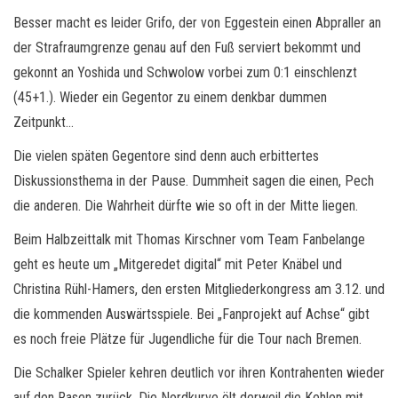
Besser macht es leider Grifo, der von Eggestein einen Abpraller an
der Strafraumgrenze genau auf den Fuß serviert bekommt und
gekonnt an Yoshida und Schwolow vorbei zum 0:1 einschlenzt
(45+1.). Wieder ein Gegentor zu einem denkbar dummen
Zeitpunkt…
Die vielen späten Gegentore sind denn auch erbittertes
Diskussionsthema in der Pause. Dummheit sagen die einen, Pech
die anderen. Die Wahrheit dürfte wie so oft in der Mitte liegen.
Beim Halbzeittalk mit Thomas Kirschner vom Team Fanbelange
geht es heute um „Mitgeredet digital“ mit Peter Knäbel und
Christina Rühl-Hamers, den ersten Mitgliederkongress am 3.12. und
die kommenden Auswärtsspiele. Bei „Fanprojekt auf Achse“ gibt
es noch freie Plätze für Jugendliche für die Tour nach Bremen.
Die Schalker Spieler kehren deutlich vor ihren Kontrahenten wieder
auf den Rasen zurück. Die Nordkurve ölt derweil die Kehlen mit