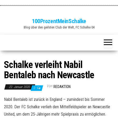
Zum
Inhalt
springen
100ProzentMeinSchalke
Blog über den geilsten Club der Welt, FC Schalke 04
Schalke verleiht Nabil
Bentaleb nach Newcastle
Von
REDAKTION
22. Januar 2020
0
Nabil Bentaleb ist zurück in England – zumindest bis Sommer
2020. Der FC Schalke verlieh den Mittelfeldspieler an Newcastle
United, um dem 25-Jährigen mehr Spielpraxis zu ermöglichen.