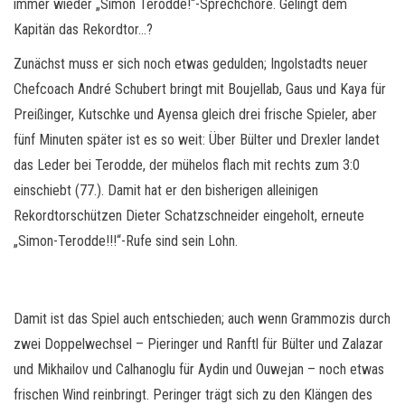
immer wieder „Simon Terodde!“-Sprechchöre. Gelingt dem
Kapitän das Rekordtor…?
Zunächst muss er sich noch etwas gedulden; Ingolstadts neuer
Chefcoach André Schubert bringt mit Boujellab, Gaus und Kaya für
Preißinger, Kutschke und Ayensa gleich drei frische Spieler, aber
fünf Minuten später ist es so weit: Über Bülter und Drexler landet
das Leder bei Terodde, der mühelos flach mit rechts zum 3:0
einschiebt (77.). Damit hat er den bisherigen alleinigen
Rekordtorschützen Dieter Schatzschneider eingeholt, erneute
„Simon-Terodde!!!“-Rufe sind sein Lohn.
Damit ist das Spiel auch entschieden; auch wenn Grammozis durch
zwei Doppelwechsel – Pieringer und Ranftl für Bülter und Zalazar
und Mikhailov und Calhanoglu für Aydin und Ouwejan – noch etwas
frischen Wind reinbringt. Peringer trägt sich zu den Klängen des