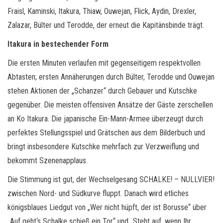
Fraisl, Kaminski, Itakura, Thiaw, Ouwejan, Flick, Aydin, Drexler,
Zalazar, Bülter und Terodde, der erneut die Kapitänsbinde trägt.
Itakura in bestechender Form
Die ersten Minuten verlaufen mit gegenseitigem respektvollen
Abtasten; ersten Annäherungen durch Bülter, Terodde und Ouwejan
stehen Aktionen der „Schanzer“ durch Gebauer und Kutschke
gegenüber. Die meisten offensiven Ansätze der Gäste zerschellen
an Ko Itakura. Die japanische Ein-Mann-Armee überzeugt durch
perfektes Stellungsspiel und Grätschen aus dem Bilderbuch und
bringt insbesondere Kutschke mehrfach zur Verzweiflung und
bekommt Szenenapplaus.
Die Stimmung ist gut, der Wechselgesang SCHALKE! – NULLVIER!
zwischen Nord- und Südkurve fluppt. Danach wird etliches
königsblaues Liedgut von „Wer nicht hüpft, der ist Borusse“ über
„Auf geht‘s Schalke schieß ein Tor“ und „Steht auf, wenn Ihr