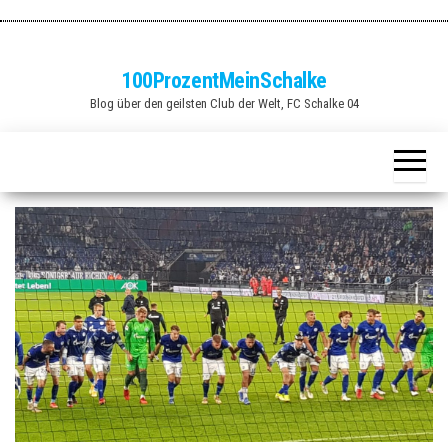
Zum
Inhalt
springen
100ProzentMeinSchalke
Blog über den geilsten Club der Welt, FC Schalke 04