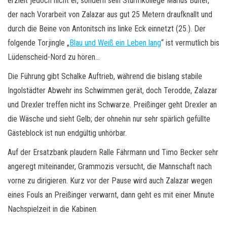
erzielt jedoch nicht er, sondern sein Sturmkollege Marius Bülter,
der nach Vorarbeit von Zalazar aus gut 25 Metern draufknallt und
durch die Beine von Antonitsch ins linke Eck einnetzt (25.). Der
folgende Torjingle „
Blau und Weiß ein Leben lang
“ ist vermutlich bis
Lüdenscheid-Nord zu hören…
Die Führung gibt Schalke Auftrieb, während die bislang stabile
Ingolstädter Abwehr ins Schwimmen gerät, doch Terodde, Zalazar
und Drexler treffen nicht ins Schwarze. Preißinger geht Drexler an
die Wäsche und sieht Gelb; der ohnehin nur sehr spärlich gefüllte
Gästeblock ist nun endgültig unhörbar.
Auf der Ersatzbank plaudern Ralle Fährmann und Timo Becker sehr
angeregt miteinander, Grammozis versucht, die Mannschaft nach
vorne zu dirigieren. Kurz vor der Pause wird auch Zalazar wegen
eines Fouls an Preißinger verwarnt, dann geht es mit einer Minute
Nachspielzeit in die Kabinen.