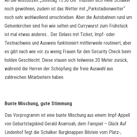
An die Anstoßzeit „Sonntag 13.30 Uhr“ müssen sich viele Schalker
noch gewöhnen, zudem ist das Wetter mit „Parkstadionwetter“
noch sehr wohlwollend umschrieben. Aber die Autobahnen rund um
Gelsenkirchen sind frei wie selten und Currywurst zum Frühstück
ist mal etwas anderes… Der Einlass mit Ticket, Impf- oder
Testnachweis und Ausweis funktioniert mittlerweile routiniert, aber
es gibt nach wie vor zu wenig Frauen für den Security Check beim
holden Geschlecht. Diese stauen sich teilweise 20 Meter zurück,
während die Herren der Schöpfung die freie Auswahl aus
zahlreichen Mitarbeitern haben.
Bunte Mischung, gute Stimmung
Das Vorprogramm ist eine bunte Mischung aus einem Impf-Appell
von Geburtstagskind Gerald Asamoah, dem Fanspiel – Glück Auf
Lindenhof fegt die Schalker Burgknappen Bilstein vom Platz-,