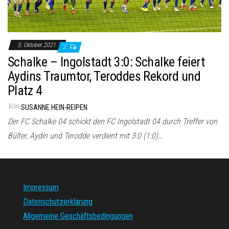
3. Oktober 2021
2
Schalke – Ingolstadt 3:0: Schalke feiert
Aydins Traumtor, Teroddes Rekord und
Platz 4
Von
SUSANNE HEIN-REIPEN
Der FC Schalke 04 schickt den FC Ingolstadt 04 durch Treffer von
Bülter, Aydin und Terodde verdient mit 3:0 (1:0)…
Impressum
Datenschutzerklärung
Allgemeine Geschäftsbedingungen