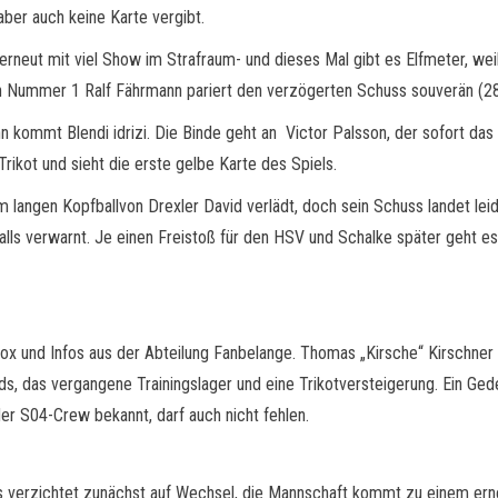
ber auch keine Karte vergibt.
eut mit viel Show im Strafraum- und dieses Mal gibt es Elfmeter, weil Flo
n Nummer 1 Ralf Fährmann pariert den verzögerten Schuss souverän (28.
n kommt Blendi idrizi. Die Binde geht an Victor Palsson, der sofort da
rikot und sieht die erste gelbe Karte des Spiels.
m langen Kopfballvon Drexler David verlädt, doch sein Schuss landet le
lls verwarnt. Je einen Freistoß für den HSV und Schalke später geht es 
box und Infos aus der Abteilung Fanbelange. Thomas „Kirsche“ Kirschner
 das vergangene Trainingslager und eine Trikotversteigerung. Ein Gede
der S04-Crew bekannt, darf auch nicht fehlen.
 verzichtet zunächst auf Wechsel, die Mannschaft kommt zu einem ern