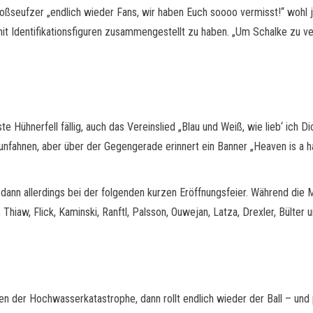
oßseufzer „endlich wieder Fans, wir haben Euch soooo vermisst!“ wohl 
t Identifikationsfiguren zusammengestellt zu haben. „Um Schalke zu ve
 Hühnerfell fällig, auch das Vereinslied „Blau und Weiß, wie lieb‘ ich Di
nfahnen, aber über der Gegengerade erinnert ein Banner „Heaven is a hal
 dann allerdings bei der folgenden kurzen Eröffnungsfeier. Während die
r, Thiaw, Flick, Kaminski, Ranftl, Palsson, Ouwejan, Latza, Drexler, Bülte
n der Hochwasserkatastrophe, dann rollt endlich wieder der Ball – und 