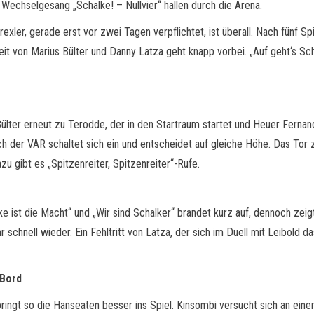
 Wechselgesang „Schalke! – Nullvier“ hallen durch die Arena.
xler, gerade erst vor zwei Tagen verpflichtet, ist überall. Nach fünf S
t von Marius Bülter und Danny Latza geht knapp vorbei. „Auf geht‘s Sch
ülter erneut zu Terodde, der in den Startraum startet und Heuer Fernan
VAR schaltet sich ein und entscheidet auf gleiche Höhe. Das Tor zählt,
azu gibt es „Spitzenreiter, Spitzenreiter“-Rufe.
lke ist die Macht“ und „Wir sind Schalker“ brandet kurz auf, dennoch zei
schnell wieder. Ein Fehltritt von Latza, der sich im Duell mit Leibold 
 Bord
bringt so die Hanseaten besser ins Spiel. Kinsombi versucht sich an ein