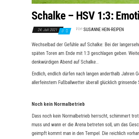
Schalke – HSV 1:3: Emot
Von
SUSANNE HEIN-REIPEN
24. Juli 2021
0
Wechselbad der Gefühle auf Schalke: Bei der langersehn
späten Toren am Ende mit 1:3 geschlagen geben. Weite
denkwürdigen Abend auf Schalke…
Endlich, endlich dürfen nach langen anderthalb Jahren 
allerfeinstem Fußballwetter überall glücklich grinsende S
Noch kein Normalbetrieb
Dass noch kein Normalbetrieb herrscht, schimmert tro
muss und wann er die Arena betreten soll, um das Ges
geimpft kommt man in den Tempel. Die reichlich vorha