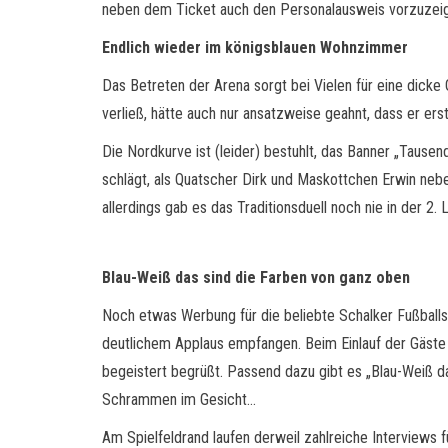
neben dem Ticket auch den Personalausweis vorzuzei
Endlich wieder im königsblauen Wohnzimmer
Das Betreten der Arena sorgt bei Vielen für eine dick
verließ, hätte auch nur ansatzweise geahnt, dass er er
Die Nordkurve ist (leider) bestuhlt, das Banner „Tause
schlägt, als Quatscher Dirk und Maskottchen Erwin neben
allerdings gab es das Traditionsduell noch nie in der 
Blau-Weiß das sind die Farben von ganz oben
Noch etwas Werbung für die beliebte Schalker Fußballs
deutlichem Applaus empfangen. Beim Einlauf der Gäste ze
begeistert begrüßt. Passend dazu gibt es „Blau-Weiß da
Schrammen im Gesicht…
Am Spielfeldrand laufen derweil zahlreiche Interviews 