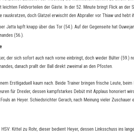
 leichten Feldvorteilen der Gäste. In der 52. Minute bringt Flick an der
 rauskratzen, doch Glatzel erwischt den Abpraller vor Thiaw und hebt i
er Jatta lupft knapp über das Tor (54.). Auf der Gegenseite hat Ouwej
nandes (56.).
e
cker, der sich sofort auch nach vorne einbringt, doch weder Bülter (59.)
andes, danach prallt der Ball direkt zweimal an den Pfosten.
einem Erstligaduell kaum nach. Beide Trainer bringen frische Leute, be
ren für Drexler, dessen kampfstarkes Debüt mit Applaus honoriert wird.
 Fouls an Heyer. Schiedsrichter Gerach, nach Meinung vieler Zuschauer e
HSV: Kittel zu Rohr, dieser bedient Heyer, dessen Linksschuss ins lange