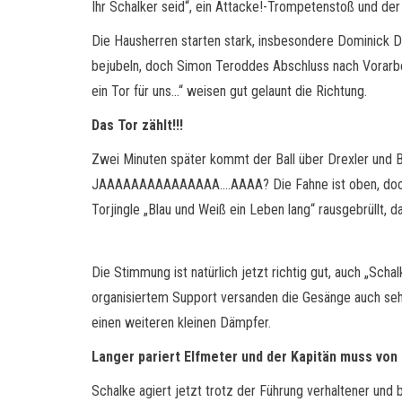
Ihr Schalker seid“, ein Attacke!-Trompetenstoß und der
Die Hausherren starten stark, insbesondere Dominick Dre
bejubeln, doch Simon Teroddes Abschluss nach Vorarbei
ein Tor für uns…“ weisen gut gelaunt die Richtung.
Das Tor zählt!!!
Zwei Minuten später kommt der Ball über Drexler und B
JAAAAAAAAAAAAAAA….AAAA? Die Fahne ist oben, doch der 
Torjingle „Blau und Weiß ein Leben lang“ rausgebrüllt, d
Die Stimmung ist natürlich jetzt richtig gut, auch „Scha
organisiertem Support versanden die Gesänge auch sehr 
einen weiteren kleinen Dämpfer.
Langer pariert Elfmeter und der Kapitän muss von
Schalke agiert jetzt trotz der Führung verhaltener und 