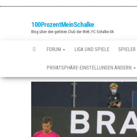
Zum
Inhalt
springen
100ProzentMeinSchalke
Blog über den geilsten Club der Welt, FC Schalke 04
FORUM
LIGA UND SPIELE
SPIELER
PRIVATSPHÄRE-EINSTELLUNGEN ÄNDERN