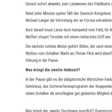
Gerach sofort abwinkt, zum Leidwesen des Publikums a
Rund zehn Minuten später fällt der Deutsch-Kongolese ern
Michael Langer als Vertretung der an Corona erkrankte
Kurz darauf muss Latza doch humpelnd vom Feld, für ih
Meffert stoppt Terodde mit einem beherzten Griff ans T
Die nächste schöne Aktion gehört Bülter, der nach eine
Mythos vom Schalker Markt an; Florian Flick wird ebenfa
Führung in die Pause.
Was bringt die zweite Halbzeit?
In der Pause gibt es die obligatorische Würstchen-Fan
Gehörlose, das Sommerferienprogramm der Knappenkids,
vielen Schalker als unschlagbar gut gelauntes Mitglied 
Was bringt der zweite Durchgang sportlich? Grammozis