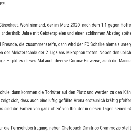
gen.
e Gänsehaut. Wohl niemand, der im März 2020 nach dem 1:1 gegen Hoffen
st anderthalb Jahre mit Geisterspielen und einen schlimmen Abstieg spät
nd Freunde, die zusammensteh’n, dann wird der FC Schalke niemals unter
 der Meisterschale der 2. Liga ans Mikrophon treten. Neben den üblichen
2. Liga – gibt es dieses Mal auch diverse Corona-Hinweise, auch die Ma
chule, dann kommen die Torhüter auf den Platz und werden zu den Kläng
igt sich, dass auch eine luftig gefüllte Arena erstaunlich kräftig pfei
s sind die Farben von ganz oben“ von Ibo, der in diesen Tagen seinen 60.
für die Fernsehübertragung; neben Chefcoach Dimitrios Grammozis stellt