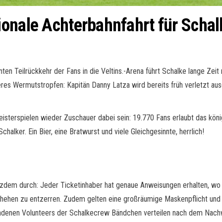
ionale Achterbahnfahrt für Scha
ten Teilrückkehr der Fans in die Veltins.-Arena führt Schalke lange Zei
res Wermutstropfen: Kapitän Danny Latza wird bereits früh verletzt au
Geisterspielen wieder Zuschauer dabei sein: 19.770 Fans erlaubt das kö
chalker. Ein Bier, eine Bratwurst und viele Gleichgesinnte, herrlich!
tzdem durch: Jeder Ticketinhaber hat genaue Anweisungen erhalten, wo
chehen zu entzerren. Zudem gelten eine großräumige Maskenpflicht und 
ndenen Volunteers der Schalkecrew Bändchen verteilen nach dem Nachwe