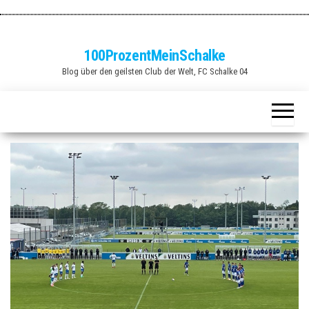
Zum
Inhalt
springen
100ProzentMeinSchalke
Blog über den geilsten Club der Welt, FC Schalke 04