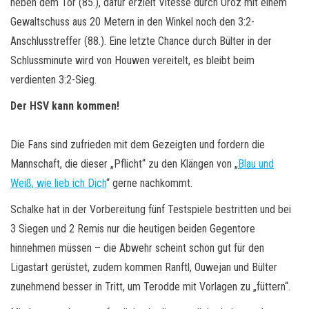
neben dem Tor (85.), dafür erzielt Vitesse durch Oroz mit einem
Gewaltschuss aus 20 Metern in den Winkel noch den 3:2-
Anschlusstreffer (88.). Eine letzte Chance durch Bülter in der
Schlussminute wird von Houwen vereitelt, es bleibt beim
verdienten 3:2-Sieg.
Der HSV kann kommen!
Die Fans sind zufrieden mit dem Gezeigten und fordern die
Mannschaft, die dieser „Pflicht“ zu den Klängen von „
Blau und
Weiß, wie lieb ich Dich
“ gerne nachkommt.
Schalke hat in der Vorbereitung fünf Testspiele bestritten und bei
3 Siegen und 2 Remis nur die heutigen beiden Gegentore
hinnehmen müssen – die Abwehr scheint schon gut für den
Ligastart gerüstet, zudem kommen Ranftl, Ouwejan und Bülter
zunehmend besser in Tritt, um Terodde mit Vorlagen zu „füttern“.