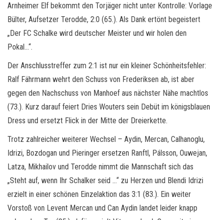
Arnheimer Elf bekommt den Torjäger nicht unter Kontrolle: Vorlage
Bülter, Aufsetzer Terodde, 2:0 (65.). Als Dank ertönt begeistert
„Der FC Schalke wird deutscher Meister und wir holen den
Pokal…“.
Der Anschlusstreffer zum 2:1 ist nur ein kleiner Schönheitsfehler:
Ralf Fährmann wehrt den Schuss von Frederiksen ab, ist aber
gegen den Nachschuss von Manhoef aus nächster Nähe machtlos
(73.). Kurz darauf feiert Dries Wouters sein Debüt im königsblauen
Dress und ersetzt Flick in der Mitte der Dreierkette.
Trotz zahlreicher weiterer Wechsel – Aydin, Mercan, Calhanoglu,
Idrizi, Bozdogan und Pieringer ersetzen Ranftl, Pálsson, Ouwejan,
Latza, Mikhailov und Terodde nimmt die Mannschaft sich das
„Steht auf, wenn Ihr Schalker seid …“ zu Herzen und Blendi Idrizi
erzielt in einer schönen Einzelaktion das 3:1 (83.). Ein weiter
Vorstoß von Levent Mercan und Can Aydin landet leider knapp