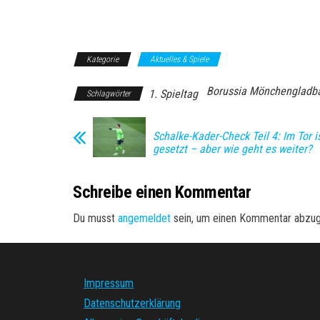
Kategorie
Aktuelles & Spiele
Borussia Mönchengladb
1. Spieltag
Schlagwörter
Schalke-Kader-Check Teil 4: Im Tor i
gesetzt – aber wie geht es weiter?
Schreibe einen Kommentar
Du musst
angemeldet
sein, um einen Kommentar abzu
Impressum
Datenschutzerklärung