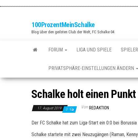
Zum
Inhalt
springen
100ProzentMeinSchalke
Blog über den geilsten Club der Welt, FC Schalke 04
FORUM
LIGA UND SPIELE
SPIELER
PRIVATSPHÄRE-EINSTELLUNGEN ÄNDERN
Schalke holt einen Punkt
Von
REDAKTION
17. August 2019
0
Der FC Schalke hat zum Liga-Start ein 0:0 bei Borussi
Schalke startete mit zwei Neuzugängen (Raman, Kenny) 