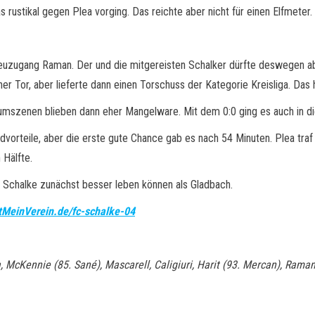
 rustikal gegen Plea vorging. Das reichte aber nicht für einen Elfmeter.
uzugang Raman. Der und die mitgereisten Schalker dürfte deswegen abe
her Tor, aber lieferte dann einen Torschuss der Kategorie Kreisliga. Da
umszenen blieben dann eher Mangelware. Mit dem 0:0 ging es auch in d
vorteile, aber die erste gute Chance gab es nach 54 Minuten. Plea traf
 Hälfte.
Schalke zunächst besser leben können als Gladbach.
MeinVerein.de/fc-schalke-04
 McKennie (85. Sané), Mascarell, Caligiuri, Harit (93. Mercan), Raman