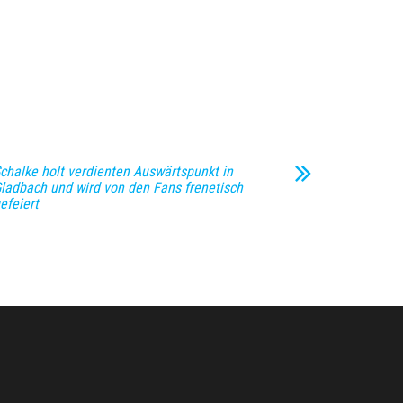
chalke holt verdienten Auswärtspunkt in
ladbach und wird von den Fans frenetisch
efeiert