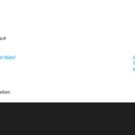
ach
st Nübel
S
G
g
geben.