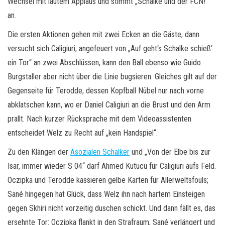
Wechsel mit lautem Applaus und stimmt „Schalke und der FCN!“
an.
Die ersten Aktionen gehen mit zwei Ecken an die Gäste, dann
versucht sich Caligiuri, angefeuert von „Auf geht‘s Schalke schieß‘
ein Tor“ an zwei Abschlüssen, kann den Ball ebenso wie Guido
Burgstaller aber nicht über die Linie bugsieren. Gleiches gilt auf der
Gegenseite für Terodde, dessen Kopfball Nübel nur nach vorne
abklatschen kann, wo er Daniel Caligiuri an die Brust und den Arm
prallt. Nach kurzer Rücksprache mit dem Videoassistenten
entscheidet Welz zu Recht auf „kein Handspiel“.
Zu den Klängen der
Asozialen Schalker
und „Von der Elbe bis zur
Isar, immer wieder S 04“ darf Ahmed Kutucu für Caligiuri aufs Feld.
Oczipka und Terodde kassieren gelbe Karten für Allerweltsfouls;
Sané hingegen hat Glück, dass Welz ihn nach hartem Einsteigen
gegen Skhiri nicht vorzeitig duschen schickt. Und dann fällt es, das
ersehnte Tor: Oczipka flankt in den Strafraum, Sané verlängert und