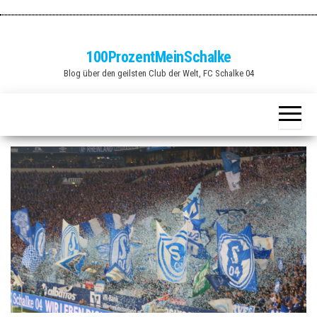
Zum
Inhalt
springen
100ProzentMeinSchalke
Blog über den geilsten Club der Welt, FC Schalke 04