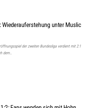
: Wiederauferstehung unter Muslic
öffnungsspiel der zweiten Bundesliga verdient mit 2:1
ach dem…
 1:2: Fans wenden sich mit Hohn