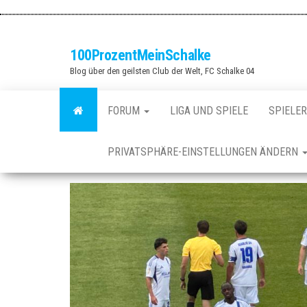
Zum
Inhalt
springen
100ProzentMeinSchalke
Blog über den geilsten Club der Welt, FC Schalke 04
FORUM
LIGA UND SPIELE
SPIELER
PRIVATSPHÄRE-EINSTELLUNGEN ÄNDERN