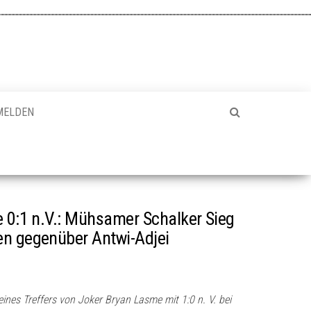
MELDEN
e 0:1 n.V.: Mühsamer Schalker Sieg
en gegenüber Antwi-Adjei
ines Treffers von Joker Bryan Lasme mit 1:0 n. V. bei