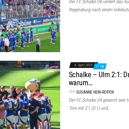
Der FC Schalke 04 verliert das Au
Regensburg nach einem indiskutab
6. April 2025
0
Schalke – Ulm 2:1: D
warum…
Von
SUSANNE HEIN-REIPEN
Der FC Schalke 04 gewinnt sein 
Tore mit 2:1 (0:1) und…