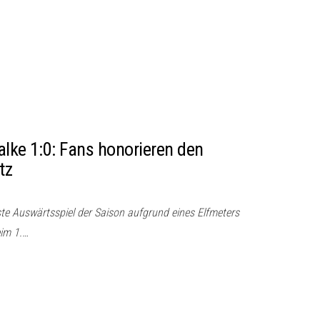
alke 1:0: Fans honorieren den
tz
ste Auswärtsspiel der Saison aufgrund eines Elfmeters
eim 1.…