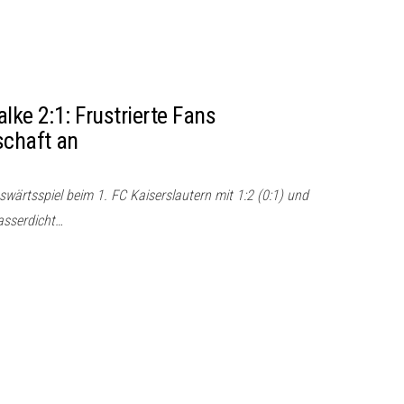
lke 2:1: Frustrierte Fans
chaft an
swärtsspiel beim 1. FC Kaiserslautern mit 1:2 (0:1) und
asserdicht…