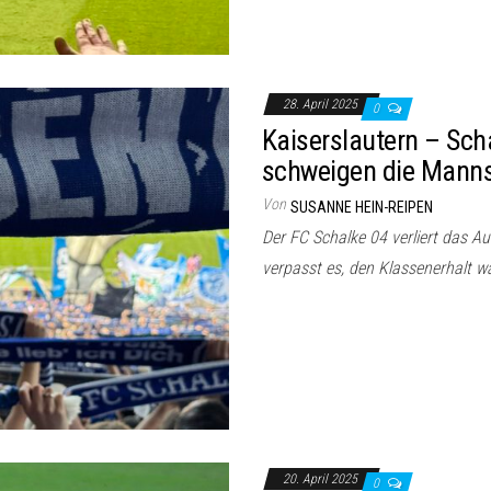
28. April 2025
0
Kaiserslautern – Scha
schweigen die Manns
Von
SUSANNE HEIN-REIPEN
Der FC Schalke 04 verliert das Au
verpasst es, den Klassenerhalt w
20. April 2025
0