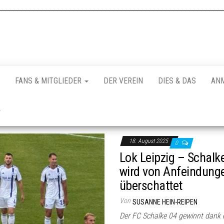
FANS & MITGLIEDER
DER VEREIN
DIES & DAS
AN
18. August 2025
0
Lok Leipzig – Schalk
wird von Anfeindung
überschattet
Von
SUSANNE HEIN-REIPEN
Der FC Schalke 04 gewinnt dank e