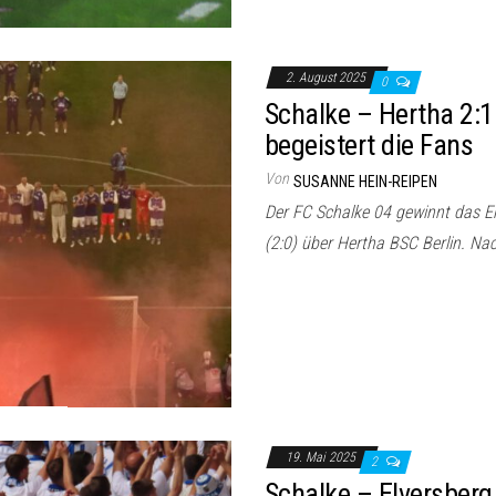
2. August 2025
0
Schalke – Hertha 2:1
begeistert die Fans
Von
SUSANNE HEIN-REIPEN
Der FC Schalke 04 gewinnt das Er
(2:0) über Hertha BSC Berlin. N
19. Mai 2025
2
Schalke – Elversberg