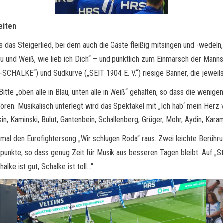
eiten
 das Steigerlied, bei dem auch die Gäste fleißig mitsingen und -wedeln,
lau und Weiß, wie lieb ich Dich“ – und pünktlich zum Einmarsch der Mann
LKE“) und Südkurve („SEIT 1904 E. V.“) riesige Banner, die jeweils
te „oben alle in Blau, unten alle in Weiß“ gehalten, so dass die wenigen
ören. Musikalisch unterlegt wird das Spektakel mit „Ich hab‘ mein Herz v
in, Kaminski, Bulut, Gantenbein, Schallenberg, Grüger, Mohr, Aydin, Karam
nmal den Eurofightersong „Wir schlugen Roda“ raus. Zwei leichte Berühr
unkte, so dass genug Zeit für Musik aus besseren Tagen bleibt: Auf „Stad
lke ist gut, Schalke ist toll…“.