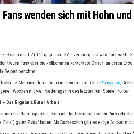
: Fans wenden sich mit Hohn und 
der Saison mit 1:2 (0:1) gegen die SV Elversberg und wird über weite 
r treuen Fans über die vollkommen verkorkste Saison, an deren Ende mi
in-Reipen berichtet…
tfröhliche Abschiedsfeten. Auch in diesem Jahr rollen
Planwagen
, Grill
ngenen Wochen mit vier Niederlagen in den letzten fünf Spielen runter.
 – Das Ergebnis Eurer Arbeit!
imern für Choreospenden, die nach der beeindruckenden Rückkehr der
 Fans“) guten Zulauf haben. Als Dankeschön gibt es einige Sticker mit
n ein gewisses Flugzeug mit „Ein Leben lang, keine Schale in der Hand“ 