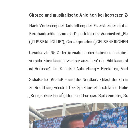
Choreo und musikalische Anleihen bei besseren Z
Nach Verlesung der Aufstellung der Elversberger gibt es
Bergbautradition zurück. Dann folgt das Vereinslied „B
(„FUSSBALLCLUB“), Gegengeraden („GELSENKIRCHEN-SCHA
Geschätzte 95 % der Arenabesucher haben sich an die Bit
vorschreiben lassen, was sie anziehen“ das Bild kaum st
ist Borusse“. Die Schalker Aufstellung – Heekeren, Murk
Schalke hat Anstoß – und die Nordkurve bläst direkt ei
zu Recht ungeahndet. Das Spiel bietet noch keine Höhep
„Königsblaue Eurofighter, sind Europas Spitzenreiter, Scha