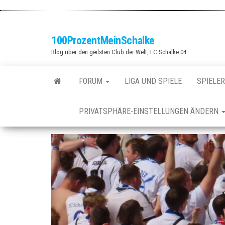
Zum
Inhalt
springen
100ProzentMeinSchalke
Blog über den geilsten Club der Welt, FC Schalke 04
FORUM
LIGA UND SPIELE
SPIELER
PRIVATSPHÄRE-EINSTELLUNGEN ÄNDERN