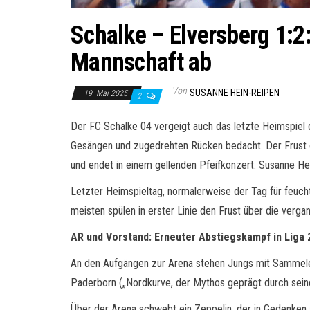
Schalke – Elversberg 1:2
Mannschaft ab
Von
SUSANNE HEIN-REIPEN
19. Mai 2025
2
Der FC Schalke 04 vergeigt auch das letzte Heimspiel 
Gesängen und zugedrehten Rücken bedacht. Der Frust de
und endet in einem gellenden Pfeifkonzert. Susanne He
Letzter Heimspieltag, normalerweise der Tag für feuch
meisten spülen in erster Linie den Frust über die verga
AR und Vorstand: Erneuter Abstiegskampf in Liga 2
An den Aufgängen zur Arena stehen Jungs mit Sammele
Paderborn („Nordkurve, der Mythos geprägt durch seine
Über der Arena schwebt ein Zeppelin, der in Gedenken a