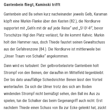
Gantenbein fliegt, Kaminski trifft
Gantenbein und Ba sehen kurz nacheinander jeweils Gelb, Karaman
köpft eine Murkin-Flanke über den Kasten (82.), die Nordkurve
supportet mit „Geh‘n mit dir auf jede Reise“ und „S! 0! 4!“, bevor
Torschütze Higl den Platz verlässt, für ihn kommt Kahvic. Murkin
holt den Hammer raus, doch Thiede faustet seinen Gewaltschuss
aus der Gefahrenzone (84.). Die Nordkurve ist mittlerweile bei
„Unser Traum von Schalke“ angekommen.
Dann wird es turbulent: Der gelbvorbelastete Gantenbein holt
Strompf von den Beinen, der daraufhin im Mittelfeld liegenbleibt.
Der bis dato unauffällige Schiedsrichter Benen lässt den Vorteil
weiterlaufen. Da sich die Ulmer trotz des sich am Boden
windenden Strompf nicht bemüßigt sehen, den Ball ins Aus zu
spielen, tun die Schalker das beim Gegenangriff auch nicht. Erst
nachdem Thiede einen Schuss von Ba zur Ecke gelenkt hat, zückt