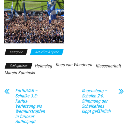
Kategorie
Aktuelles & Spiele
Kees van Wonderen
Heimsieg
Klassenerhalt
Schlagwörter
Marcin Kaminski
Fürth/VAR –
Regensburg –
Schalke 3:3:
Schalke 2:0:
Karius-
Stimmung der
Verletzung als
Schalkefans
Wermutstropfen
kippt gefährlich
in furioser
Aufholjagd