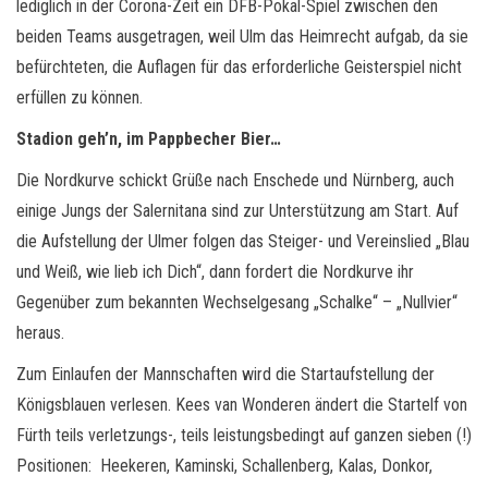
lediglich in der Corona-Zeit ein DFB-Pokal-Spiel zwischen den
beiden Teams ausgetragen, weil Ulm das Heimrecht aufgab, da sie
befürchteten, die Auflagen für das erforderliche Geisterspiel nicht
erfüllen zu können.
Stadion geh’n, im Pappbecher Bier…
Die Nordkurve schickt Grüße nach Enschede und Nürnberg, auch
einige Jungs der Salernitana sind zur Unterstützung am Start. Auf
die Aufstellung der Ulmer folgen das Steiger- und Vereinslied „Blau
und Weiß, wie lieb ich Dich“, dann fordert die Nordkurve ihr
Gegenüber zum bekannten Wechselgesang „Schalke“ – „Nullvier“
heraus.
Zum Einlaufen der Mannschaften wird die Startaufstellung der
Königsblauen verlesen. Kees van Wonderen ändert die Startelf von
Fürth teils verletzungs-, teils leistungsbedingt auf ganzen sieben (!)
Positionen: Heekeren, Kaminski, Schallenberg, Kalas, Donkor,