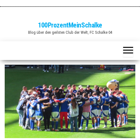
Zum
Inhalt
springen
100ProzentMeinSchalke
Blog über den geilsten Club der Welt, FC Schalke 04