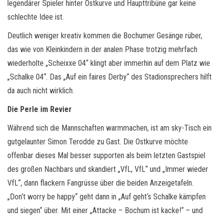
legendärer Spieler hinter Ostkurve und Haupttribüne gar keine
schlechte Idee ist.
Deutlich weniger kreativ kommen die Bochumer Gesänge rüber,
das wie von Kleinkindern in der analen Phase trotzig mehrfach
wiederholte „Scheixxe 04“ klingt aber immerhin auf dem Platz wie
„Schalke 04“. Das „Auf ein faires Derby“ des Stadionsprechers hilft
da auch nicht wirklich.
Die Perle im Revier
Während sich die Mannschaften warmmachen, ist am sky-Tisch ein
gutgelaunter Simon Terodde zu Gast. Die Ostkurve möchte
offenbar dieses Mal besser supporten als beim letzten Gastspiel
des großen Nachbars und skandiert „VfL, VfL“ und „Immer wieder
VfL“, dann flackern Fangrüsse über die beiden Anzeigetafeln.
„Don‘t worry be happy“ geht dann in „Auf geht‘s Schalke kämpfen
und siegen“ über. Mit einer „Attacke – Bochum ist kacke!“ – und