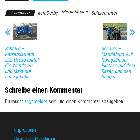
Miron Muslic
keinDerby
Spitzenreiter
Schlagwörter
Schalke –
Schalke –
Kaiserslautern
Magdeburg 5:3:
2:2: Dzeko läutet
Königsblaue
die Wende ein
Ekstase auf dem
und lässt die
Rasen und den
Fans jubeln
Rängen
Schreibe einen Kommentar
Du musst
angemeldet
sein, um einen Kommentar abzugeben.
Impressum
Datenschutzerklärung