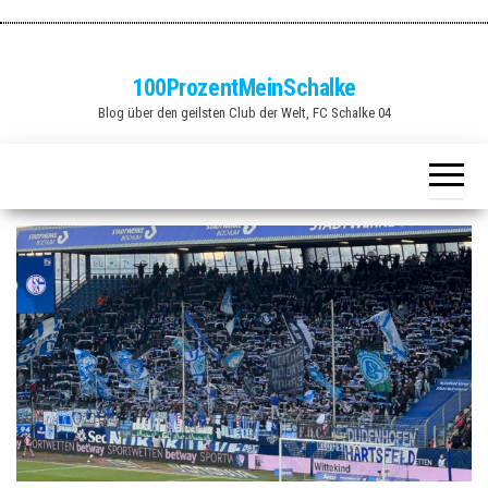
Zum
Inhalt
springen
100ProzentMeinSchalke
Blog über den geilsten Club der Welt, FC Schalke 04