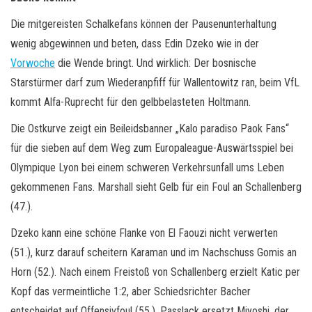
Die mitgereisten Schalkefans können der Pausenunterhaltung
wenig abgewinnen und beten, dass Edin Dzeko wie in der
Vorwoche
die Wende bringt. Und wirklich: Der bosnische
Starstürmer darf zum Wiederanpfiff für Wallentowitz ran, beim VfL
kommt Alfa-Ruprecht für den gelbbelasteten Holtmann.
Die Ostkurve zeigt ein Beileidsbanner „Kalo paradiso Paok Fans“
für die sieben auf dem Weg zum Europaleague-Auswärtsspiel bei
Olympique Lyon bei einem schweren Verkehrsunfall ums Leben
gekommenen Fans. Marshall sieht Gelb für ein Foul an Schallenberg
(47.).
Dzeko kann eine schöne Flanke von El Faouzi nicht verwerten
(51.), kurz darauf scheitern Karaman und im Nachschuss Gomis an
Horn (52.). Nach einem Freistoß von Schallenberg erzielt Katic per
Kopf das vermeintliche 1:2, aber Schiedsrichter Bacher
entscheidet auf Offensivfoul (55.). Passlack ersetzt Miyoshi, der