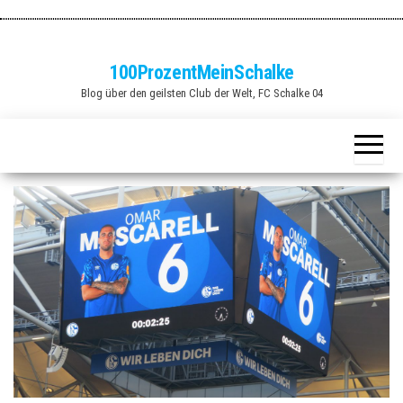
Zum
Inhalt
springen
100ProzentMeinSchalke
Blog über den geilsten Club der Welt, FC Schalke 04