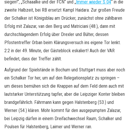
siegen!“, „Schaaalke und der FCN“ und „
Immer wieder S 04
“ in die
zweite Halbzeit, bei RB ersetzt Kampl Haidara. Zur großen Freude
der Schalker ist Königsblau am Drücker, zunächst ohne zählbaren
Erfolg mit Zalazar, van den Berg und Matriciani (48.), dann mit
durchschlagendem Erfolg über Drexler und Bülter, dessen
Pfostentreffer Orban beim Klärungsversuch ins eigene Tor lenkt.
2:2 in der 49. Minute, der Gästeblock eskaliert! Auch der VAR
befindet, dass der Treffer zählt.
Aufgrund der Spielstände in Bochum und Stuttgart muss aber noch
ein Schalker Tor her, um auf den Relegationsplatz zu springen –
um dieses bemühen sich die Knappen auf dem Feld denn auch mit
lautstarker Unterstützung tapfer, aber die Leipziger Konter bleiben
brandgefährlich. Fährmann kann gegen Halstenberg (53.) und
Werner (54.) klären. Mohr kommt für den ausgepumpten Zalazar,
bei Leipzig dürfen in einem Dreifachwechsel Raum, Schalker und
Poulsen für Halstenberg, Laimer und Werner ran.