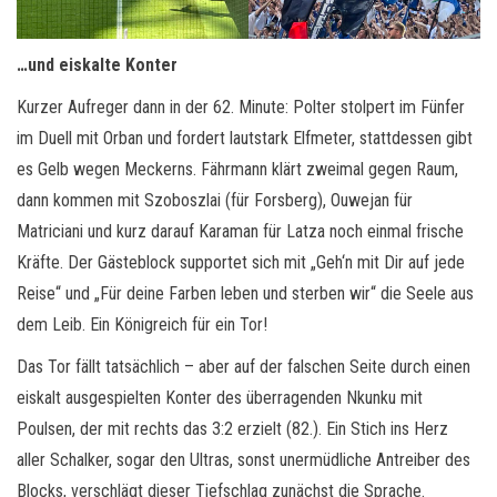
…und eiskalte Konter
Kurzer Aufreger dann in der 62. Minute: Polter stolpert im Fünfer
im Duell mit Orban und fordert lautstark Elfmeter, stattdessen gibt
es Gelb wegen Meckerns. Fährmann klärt zweimal gegen Raum,
dann kommen mit Szoboszlai (für Forsberg), Ouwejan für
Matriciani und kurz darauf Karaman für Latza noch einmal frische
Kräfte. Der Gästeblock supportet sich mit „Geh‘n mit Dir auf jede
Reise“ und „Für deine Farben leben und sterben wir“ die Seele aus
dem Leib. Ein Königreich für ein Tor!
Das Tor fällt tatsächlich – aber auf der falschen Seite durch einen
eiskalt ausgespielten Konter des überragenden Nkunku mit
Poulsen, der mit rechts das 3:2 erzielt (82.). Ein Stich ins Herz
aller Schalker, sogar den Ultras, sonst unermüdliche Antreiber des
Blocks, verschlägt dieser Tiefschlag zunächst die Sprache.