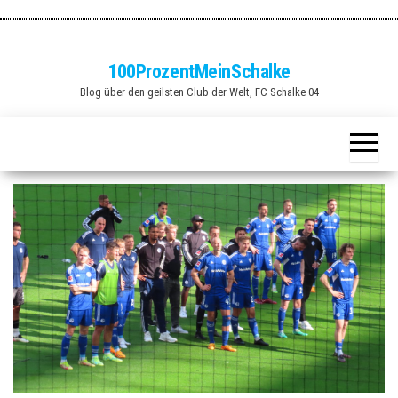
Zum
Inhalt
springen
100ProzentMeinSchalke
Blog über den geilsten Club der Welt, FC Schalke 04