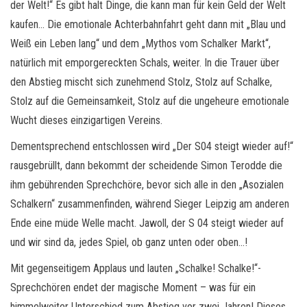
der Welt!“ Es gibt halt Dinge, die kann man für kein Geld der Welt
kaufen… Die emotionale Achterbahnfahrt geht dann mit „Blau und
Weiß ein Leben lang“ und dem „Mythos vom Schalker Markt“,
natürlich mit emporgereckten Schals, weiter. In die Trauer über
den Abstieg mischt sich zunehmend Stolz, Stolz auf Schalke,
Stolz auf die Gemeinsamkeit, Stolz auf die ungeheure emotionale
Wucht dieses einzigartigen Vereins.
Dementsprechend entschlossen wird „Der S04 steigt wieder auf!“
rausgebrüllt, dann bekommt der scheidende Simon Terodde die
ihm gebührenden Sprechchöre, bevor sich alle in den „Asozialen
Schalkern“ zusammenfinden, während Sieger Leipzig am anderen
Ende eine müde Welle macht. Jawoll, der S 04 steigt wieder auf
und wir sind da, jedes Spiel, ob ganz unten oder oben…!
Mit gegenseitigem Applaus und lauten „Schalke! Schalke!“-
Sprechchören endet der magische Moment – was für ein
himmelweiter Unterschied zum Abstieg vor zwei Jahren! Dieses