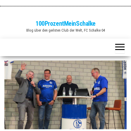
Zum
Inhalt
springen
100ProzentMeinSchalke
Blog über den geilsten Club der Welt, FC Schalke 04