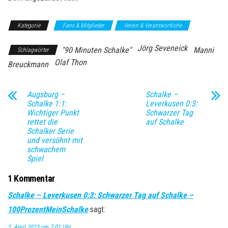
Kategorie
Fans & Mitglieder
Verein & Verantwortliche
Jörg Seveneick
"90 Minuten Schalke"
Manni
Schlagwörter
Olaf Thon
Breuckmann
Augsburg –
Schalke –
Schalke 1:1:
Leverkusen 0:3:
Wichtiger Punkt
Schwarzer Tag
rettet die
auf Schalke
Schalker Serie
und versöhnt mit
schwachem
Spiel
1 Kommentar
Schalke – Leverkusen 0:3: Schwarzer Tag auf Schalke –
100ProzentMeinSchalke
sagt:
2. April 2023 um 7:01 Uhr