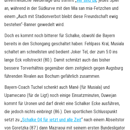
unvermeidliche Niederlage und stimmt „
Wir sind da
, jedes Spiel“
an, während in der Südkurve mit den Mia san mia-Fetzchen und
einem „Auch mit Stadionverbot bleibt diese Freundschaft ewig
bestehen“-Banner gewedelt wird.
Doch es kommt noch bitterer für Schalke, obwohl die Bayern
bereits in den Schongang geschaltet haben: Fehlpass Kral, Musiala
schaltet am schnellsten und bedient Joker Tel, der zum 5:0 ins
lange Eck vollstreckt (80.). Damit schmilzt auch das bisher
bessere Torverhältnis gegenüber dem zeitgleich gegen Augsburg
führenden Rivalen aus Bochum gefährlich zusammen.
Bayern-Coach Tuchel schenkt auch Mané (für Musiala) und
Upamecano (für de Ligt) noch einige Einsatzminuten, Ouwejan
kommt für Uronen und darf direkt eine Schalker Ecke ausführen,
die jedoch nichts einbringt (86.). Den sportlichen Schlusspunkt
setzt zu „
Schalke 04 für jetzt und alle Zeit
“ nach einem Abseitstor
von Goretzka (87.) dann Mazraoui mit seinem ersten Bundesligator