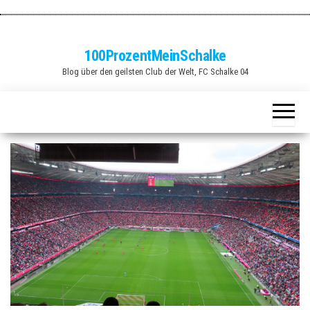
Zum
Inhalt
springen
100ProzentMeinSchalke
Blog über den geilsten Club der Welt, FC Schalke 04