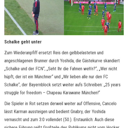
Schalke geht unter
Zum Wiederanpfiff ersetzt Reis den gelbbelasteten und
angeschlagenen Brunner durch Yoshida, die Gästekurve skandiert
„Schalke und der FCN“, „Seht Ihr die Fahnen weh’n?“, „Wer nicht
hüpft, der ist ein Münchner“ und „Wir lieben alle nur den FC
Schalke“, der Bayernblock setzt weiter aufs Schreiben: „25 years
struggle for freedom – Chapeau Karawane München!“
Die Spieler in Rot setzen derweil weiter auf Offensive, Cancelo
lässt Karman aussteigen und bedient Gnabry, der Yoshida
vernascht und zum 3:0 vollendet (50.). Erstaunlich: Auch diese
sichere Führung reißt Großteile des Publikums nicht vom Hocker,