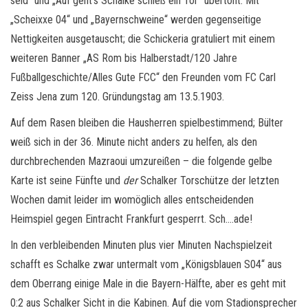
seid“ und „Auf geht‘s Schalke schieß ein Tor“ übertönt. Mit
„Scheixxe 04“ und „Bayernschweine“ werden gegenseitige
Nettigkeiten ausgetauscht; die Schickeria gratuliert mit einem
weiteren Banner „AS Rom bis Halberstadt/120 Jahre
Fußballgeschichte/Alles Gute FCC“ den Freunden vom FC Carl
Zeiss Jena zum 120. Gründungstag am 13.5.1903.
Auf dem Rasen bleiben die Hausherren spielbestimmend; Bülter
weiß sich in der 36. Minute nicht anders zu helfen, als den
durchbrechenden Mazraoui umzureißen – die folgende gelbe
Karte ist seine Fünfte und
der
Schalker Torschütze der letzten
Wochen damit leider im womöglich alles entscheidenden
Heimspiel gegen Eintracht Frankfurt gesperrt. Sch….ade!
In den verbleibenden Minuten plus vier Minuten Nachspielzeit
schafft es Schalke zwar untermalt vom „Königsblauen S04“ aus
dem Oberrang einige Male in die Bayern-Hälfte, aber es geht mit
0:2 aus Schalker Sicht in die Kabinen. Auf die vom Stadionsprecher