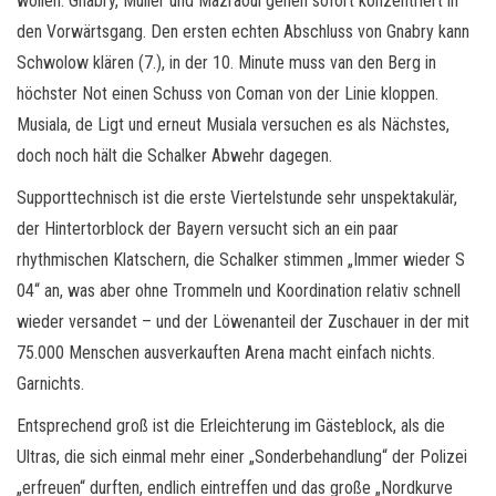
wollen. Gnabry, Müller und Mazraoui gehen sofort konzentriert in
den Vorwärtsgang. Den ersten echten Abschluss von Gnabry kann
Schwolow klären (7.), in der 10. Minute muss van den Berg in
höchster Not einen Schuss von Coman von der Linie kloppen.
Musiala, de Ligt und erneut Musiala versuchen es als Nächstes,
doch noch hält die Schalker Abwehr dagegen.
Supporttechnisch ist die erste Viertelstunde sehr unspektakulär,
der Hintertorblock der Bayern versucht sich an ein paar
rhythmischen Klatschern, die Schalker stimmen „Immer wieder S
04“ an, was aber ohne Trommeln und Koordination relativ schnell
wieder versandet – und der Löwenanteil der Zuschauer in der mit
75.000 Menschen ausverkauften Arena macht einfach nichts.
Garnichts.
Entsprechend groß ist die Erleichterung im Gästeblock, als die
Ultras, die sich einmal mehr einer „Sonderbehandlung“ der Polizei
„erfreuen“ durften, endlich eintreffen und das große „Nordkurve