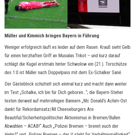
Müller und Kimmich bringen Bayern in Führung
Weniger erfolgreich läuft es leider auf dem Rasen: Krauß sieht Gelb
für einen herzhaften Griff an Musialas Trikot – und kurz darauf
schlägt die Kugel erstmals hinter Schwolow ein (21.). Torschütze
des 1:0 ist Müller nach Doppelpass mit dem Ex-Schalker Sané.
Der Gästeblock schüttelt sich einmal kurz und macht dann weiter
im Text „Schalke, ich bin für Dich geboren…“; die Bayern-Steher
texten derweil auf mehrreihigen Bannern „Mc Donald‘s Achim-Ost
dankt für Rekordumsatz/All Cheeseburgers Are
Beautiful/Sicherheitspolitischer Aktionismus in Bremen/Bullen
Abwählen – ACAB!“ Auch „Polizei Bremen – brennt euch der
Helm?“ und „Polizei Bremen – das V steht für Verhältnismäßigkeit“