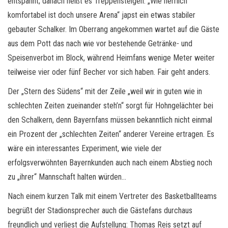
entspannt; danach heißt es Treppensteigen. „Wie herrlich
komfortabel ist doch unsere Arena“ japst ein etwas stabiler
gebauter Schalker. Im Oberrang angekommen wartet auf die Gäste
aus dem Pott das nach wie vor bestehende Getränke- und
Speisenverbot im Block, während Heimfans wenige Meter weiter
teilweise vier oder fünf Becher vor sich haben. Fair geht anders.
Der „Stern des Südens“ mit der Zeile „weil wir in guten wie in
schlechten Zeiten zueinander steh’n“ sorgt für Hohngelächter bei
den Schalkern, denn Bayernfans müssen bekanntlich nicht einmal
ein Prozent der „schlechten Zeiten“ anderer Vereine ertragen. Es
wäre ein interessantes Experiment, wie viele der
erfolgsverwöhnten Bayernkunden auch nach einem Abstieg noch
zu „ihrer“ Mannschaft halten würden…
Nach einem kurzen Talk mit einem Vertreter des Basketballteams
begrüßt der Stadionsprecher auch die Gästefans durchaus
freundlich und verliest die Aufstellung: Thomas Reis setzt auf